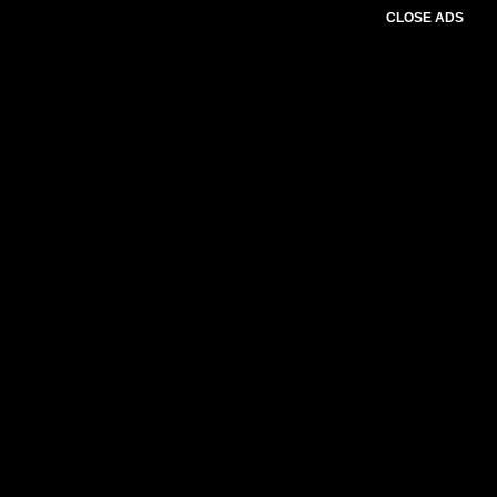
CLOSE ADS
Please select slider first.