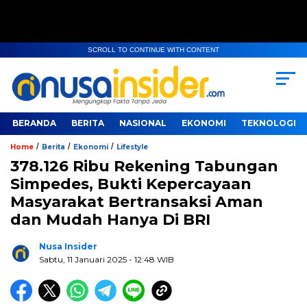
SCROLL TO CONTINUE WITH CONTENT
BERANDA
BERITA
NASIONAL
EKONOMI
TEKNOLOGI
/
/
/
Home
Berita
Ekonomi
Lifestyle
378.126 Ribu Rekening Tabungan
Simpedes, Bukti Kepercayaan
Masyarakat Bertransaksi Aman
dan Mudah Hanya Di BRI
Nusa Insider
Sabtu, 11 Januari 2025
- 12:48 WIB