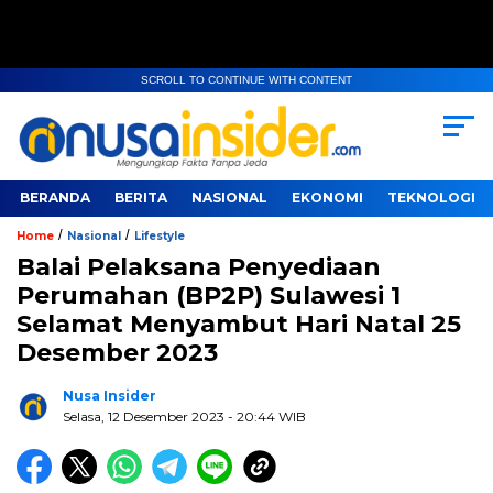
SCROLL TO CONTINUE WITH CONTENT
BERANDA
BERITA
NASIONAL
EKONOMI
TEKNOLOGI
/
/
Home
Nasional
Lifestyle
Balai Pelaksana Penyediaan
Perumahan (BP2P) Sulawesi 1
Selamat Menyambut Hari Natal 25
Desember 2023
Nusa Insider
Selasa, 12 Desember 2023
- 20:44 WIB