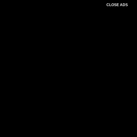
CLOSE ADS
Please select slider first.