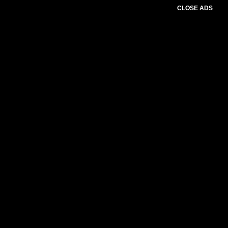
CLOSE ADS
Please select slider first.