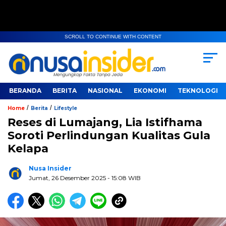
SCROLL TO CONTINUE WITH CONTENT
BERANDA
BERITA
NASIONAL
EKONOMI
TEKNOLOGI
/
/
Home
Berita
Lifestyle
Reses di Lumajang, Lia Istifhama
Soroti Perlindungan Kualitas Gula
Kelapa
Nusa Insider
Jumat, 26 Desember 2025
- 15:08 WIB