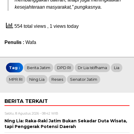
kesejahteraan masyarakat,” pungkasnya.
554 total views
, 1 views today
Penulis :
Wafa
Tag :
Berita Jatim
DPD RI
Dr Lia Istifhama
Lia
MPR RI
Ning Lia
Reses
Senator Jatim
BERITA TERKAIT
Sabtu, 8 Agustus 2026 - 08:42 WIB
Ning Lia: Raka-Raki Jatim Bukan Sekadar Duta Wisata,
tapi Penggerak Potensi Daerah