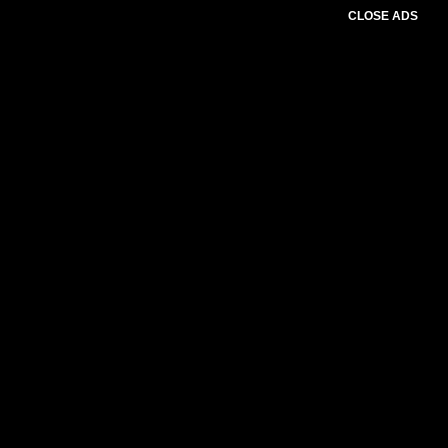
CLOSE ADS
Please select slider first.