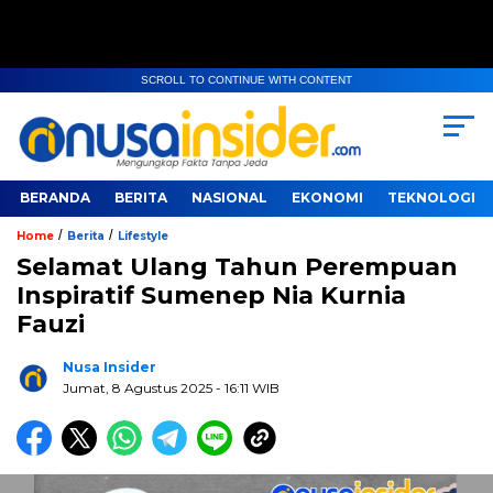
SCROLL TO CONTINUE WITH CONTENT
BERANDA
BERITA
NASIONAL
EKONOMI
TEKNOLOGI
/
/
Home
Berita
Lifestyle
Selamat Ulang Tahun Perempuan
Inspiratif Sumenep Nia Kurnia
Fauzi
Nusa Insider
Jumat, 8 Agustus 2025
- 16:11 WIB