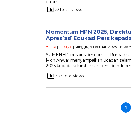
dalam…
531 total views
Momentum HPN 2025, Direkt
Apresiasi Edukasi Pers kepad
Berita
|
Lifestyle
| Minggu, 9 Februari 2025 - 14:35
SUMENEP, nusainsider.com — Rumah sa
Moh Anwar menyampaikan ucapan selamat
2025 kepada seluruh insan pers di Indones
303 total views
Paginasi
pos
1