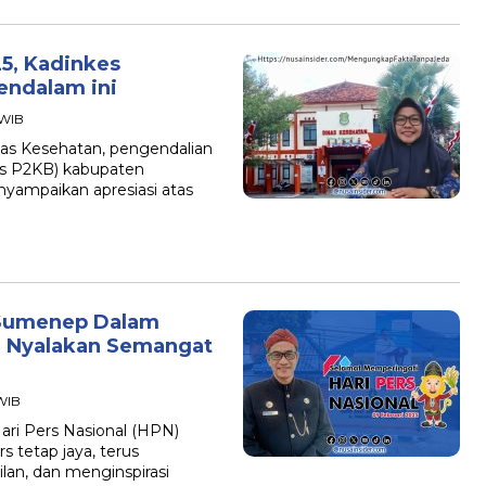
5, Kadinkes
ndalam ini
 WIB
as Kesehatan, pengendalian
s P2KB) kabupaten
yampaikan apresiasi atas
 Sumenep Dalam
 Nyalakan Semangat
 WIB
ri Pers Nasional (HPN)
s tetap jaya, terus
an, dan menginspirasi