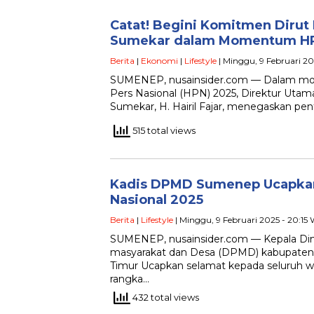
Catat! Begini Komitmen Dirut
Sumekar dalam Momentum H
Berita
|
Ekonomi
|
Lifestyle
| Minggu, 9 Februari 20
SUMENEP, nusainsider.com — Dalam mo
Pers Nasional (HPN) 2025, Direktur Uta
Sumekar, H. Hairil Fajar, menegaskan pe
515 total views
Kadis DPMD Sumenep Ucapkan
Nasional 2025
Berita
|
Lifestyle
| Minggu, 9 Februari 2025 - 20:15
SUMENEP, nusainsider.com — Kepala Di
masyarakat dan Desa (DPMD) kabupate
Timur Ucapkan selamat kepada seluruh w
rangka…
432 total views