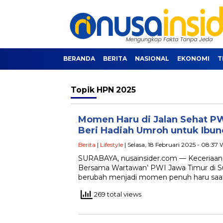
BERANDA
BERITA
NASIONAL
EKONOMI
T
Topik
HPN 2025
Momen Haru di Jalan Sehat PW
Beri Hadiah Umroh untuk Ibu
Berita
|
Lifestyle
| Selasa, 18 Februari 2025 - 08:37
SURABAYA, nusainsider.com — Keceriaan r
Bersama Wartawan’ PWI Jawa Timur di Su
berubah menjadi momen penuh haru saa
269 total views