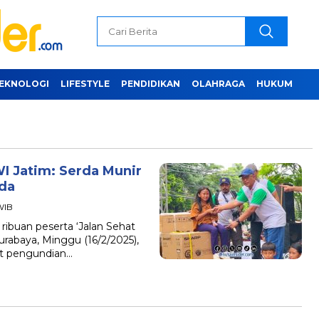
EKNOLOGI
LIFESTYLE
PENDIDIKAN
OLAHRAGA
HUKUM
I Jatim: Serda Munir
nda
 WIB
ibuan peserta ‘Jalan Sehat
rabaya, Minggu (16/2/2025),
t pengundian…