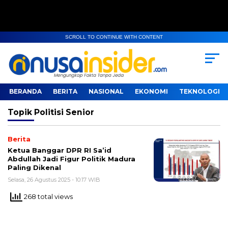
SCROLL TO CONTINUE WITH CONTENT
BERANDA
BERITA
NASIONAL
EKONOMI
TEKNOLOGI
Topik
Politisi Senior
Berita
Ketua Banggar DPR RI Sa’id
Abdullah Jadi Figur Politik Madura
Paling Dikenal
Selasa, 26 Agustus 2025 - 10:17 WIB
268 total views