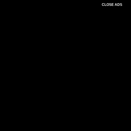
CLOSE ADS
Please select slider first.