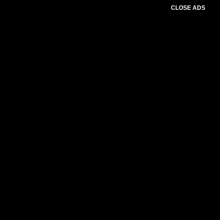
CLOSE ADS
Please select slider first.