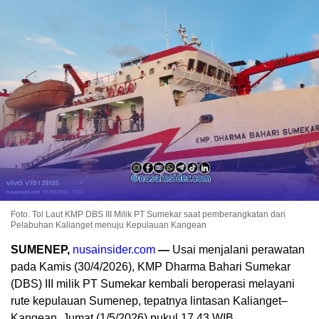
Foto. Tol Laut KMP DBS III Milik PT Sumekar saat pemberangkatan dari
Pelabuhan Kalianget menuju Kepulauan Kangean
SUMENEP,
nusainsider.com
—
Usai menjalani perawatan
pada Kamis (30/4/2026), KMP Dharma Bahari Sumekar
(DBS) III milik PT Sumekar kembali beroperasi melayani
rute kepulauan Sumenep, tepatnya lintasan Kalianget–
Kangean, Jumat (1/5/2026) pukul 17.43 WIB.