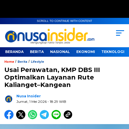
SCROLL TO CONTINUE WITH CONTENT
BERANDA
BERITA
NASIONAL
EKONOMI
TEKNOLOGI
/
/
Home
Berita
Lifestyle
Usai Perawatan, KMP DBS III
Optimalkan Layanan Rute
Kalianget–Kangean
Nusa Insider
Jumat, 1 Mei 2026
- 18:29 WIB