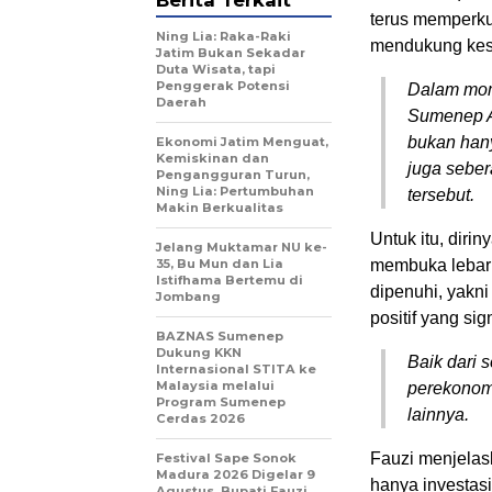
Berita Terkait
terus memperku
Ning Lia: Raka-Raki
mendukung kes
Jatim Bukan Sekadar
Duta Wisata, tapi
Penggerak Potensi
Dalam mom
Daerah
Sumenep A
bukan han
Ekonomi Jatim Menguat,
Kemiskinan dan
juga seber
Pengangguran Turun,
Ning Lia: Pertumbuhan
tersebut.
Makin Berkualitas
Untuk itu, dir
Jelang Muktamar NU ke-
35, Bu Mun dan Lia
membuka lebar 
Istifhama Bertemu di
dipenuhi, yakn
Jombang
positif yang si
BAZNAS Sumenep
Dukung KKN
Baik dari 
Internasional STITA ke
Malaysia melalui
perekonomi
Program Sumenep
lainnya.
Cerdas 2026
Fauzi menjelas
Festival Sape Sonok
Madura 2026 Digelar 9
hanya investasi
Agustus, Bupati Fauzi