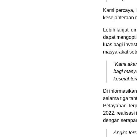
Kami percaya, i
kesejahteraan m
Lebih lanjut, d
dapat mengopti
luas bagi inve
masyarakat set
“Kami aka
bagi masya
kesejahter
Di informasikan
selama tiga ta
Pelayanan Ter
2022, realisasi
dengan serapan
Angka ters