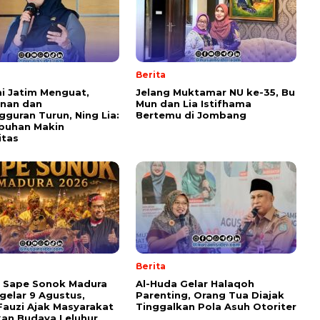
Berita
i Jatim Menguat,
Jelang Muktamar NU ke-35, Bu
inan dan
Mun dan Lia Istifhama
guran Turun, Ning Lia:
Bertemu di Jombang
buhan Makin
itas
Berita
l Sape Sonok Madura
Al-Huda Gelar Halaqoh
gelar 9 Agustus,
Parenting, Orang Tua Diajak
Fauzi Ajak Masyarakat
Tinggalkan Pola Asuh Otoriter
kan Budaya Leluhur