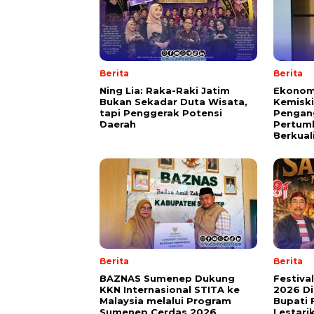
Berita
Berita
Ning Lia: Raka-Raki Jatim
Ekonom
Bukan Sekadar Duta Wisata,
Kemisk
tapi Penggerak Potensi
Pengang
Daerah
Pertum
Berkual
Berita
Berita
BAZNAS Sumenep Dukung
Festiva
KKN Internasional STITA ke
2026 Di
Malaysia melalui Program
Bupati 
Sumenep Cerdas 2026
Lestari