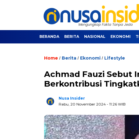
BERANDA
BERITA
NASIONAL
EKONOMI
T
Home
Berita
Ekonomi
Lifestyle
/
/
/
Achmad Fauzi Sebut I
Berkontribusi Tingkat
Nusa Insider
Rabu, 20 November 2024
- 11:26 WIB