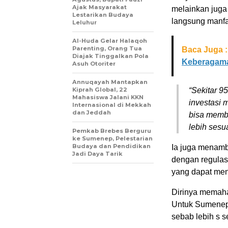
Ajak Masyarakat
melainkan juga
Lestarikan Budaya
langsung manfa
Leluhur
Al-Huda Gelar Halaqoh
Parenting, Orang Tua
Baca Juga :
Diajak Tinggalkan Pola
Keberagam
Asuh Otoriter
Annuqayah Mantapkan
Kiprah Global, 22
“Sekitar 9
Mahasiswa Jalani KKN
investasi 
Internasional di Mekkah
dan Jeddah
bisa memb
lebih sesu
Pemkab Brebes Berguru
ke Sumenep, Pelestarian
Budaya dan Pendidikan
Ia juga menamb
Jadi Daya Tarik
dengan regulas
yang dapat men
Dirinya memaha
Untuk Sumenep,
sebab lebih s s