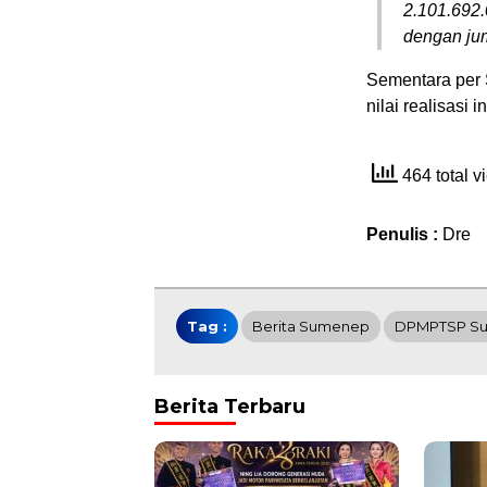
2.101.692.
dengan jum
Sementara per
nilai realisasi
464 total 
Penulis :
Dre
Tag :
Berita Sumenep
DPMPTSP S
Berita Terbaru