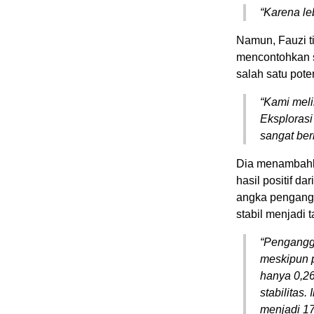
“Karena le
Namun, Fauzi ti
mencontohkan s
salah satu pot
“Kami meli
Eksplorasi
sangat ber
Dia menambahk
hasil positif d
angka pengang
stabil menjadi 
“Penganggu
meskipun p
hanya 0,2
stabilitas
menjadi 1