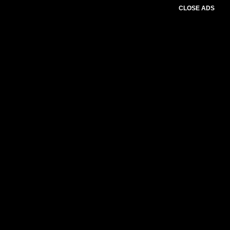
CLOSE ADS
Please select slider first.