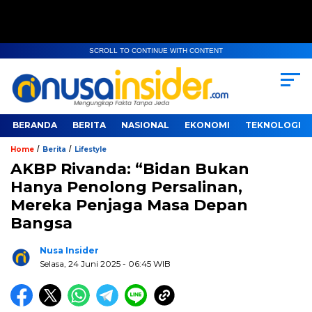
SCROLL TO CONTINUE WITH CONTENT
BERANDA
BERITA
NASIONAL
EKONOMI
TEKNOLOGI
/
/
Home
Berita
Lifestyle
AKBP Rivanda: “Bidan Bukan
Hanya Penolong Persalinan,
Mereka Penjaga Masa Depan
Bangsa
Nusa Insider
Selasa, 24 Juni 2025
- 06:45 WIB