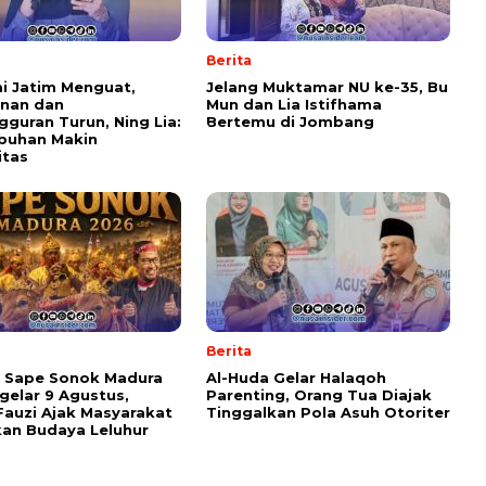
Berita
i Jatim Menguat,
Jelang Muktamar NU ke-35, Bu
inan dan
Mun dan Lia Istifhama
guran Turun, Ning Lia:
Bertemu di Jombang
buhan Makin
itas
Berita
l Sape Sonok Madura
Al-Huda Gelar Halaqoh
gelar 9 Agustus,
Parenting, Orang Tua Diajak
Fauzi Ajak Masyarakat
Tinggalkan Pola Asuh Otoriter
kan Budaya Leluhur