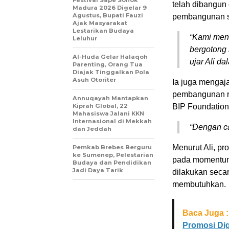
telah dibangun
Madura 2026 Digelar 9
Agustus, Bupati Fauzi
pembangunan s
Ajak Masyarakat
Lestarikan Budaya
“Kami meng
Leluhur
bergotong 
Al-Huda Gelar Halaqoh
ujar Ali d
Parenting, Orang Tua
Diajak Tinggalkan Pola
Asuh Otoriter
Ia juga mengaja
pembangunan r
Annuqayah Mantapkan
Kiprah Global, 22
BIP Foundation
Mahasiswa Jalani KKN
Internasional di Mekkah
“Dengan ca
dan Jeddah
Menurut Ali, pr
Pemkab Brebes Berguru
ke Sumenep, Pelestarian
pada momentum 
Budaya dan Pendidikan
Jadi Daya Tarik
dilakukan seca
membutuhkan.
Baca Juga :
Promosi Dig