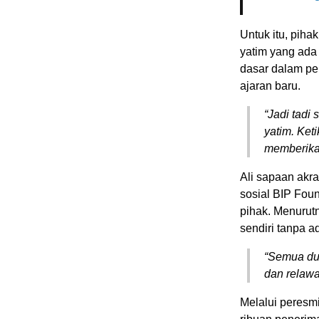
Untuk itu, pih
yatim yang ada 
dasar dalam pe
ajaran baru.
“Jadi tadi
yatim. Ket
memberikan
Ali sapaan akr
sosial BIP Fou
pihak. Menurutn
sendiri tanpa 
“Semua du
dan relawa
Melalui peresm