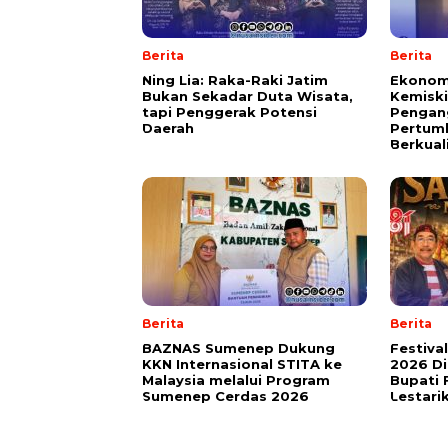
Berita
Berita
Ning Lia: Raka-Raki Jatim
Ekonom
Bukan Sekadar Duta Wisata,
Kemisk
tapi Penggerak Potensi
Pengang
Daerah
Pertum
Berkual
Berita
Berita
BAZNAS Sumenep Dukung
Festiva
KKN Internasional STITA ke
2026 Di
Malaysia melalui Program
Bupati 
Sumenep Cerdas 2026
Lestari