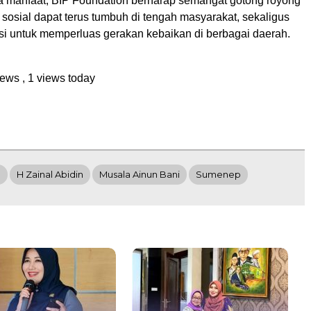
a manfaat, BIP Foundation berharap semangat gotong royong
sosial dapat terus tumbuh di tengah masyarakat, sekaligus
asi untuk memperluas gerakan kebaikan di berbagai daerah.
views
, 1 views today
P
H Zainal Abidin
Musala Ainun Bani
Sumenep