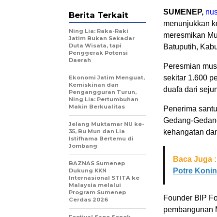
SUMENEP,
nus
Berita Terkait
menunjukkan k
Ning Lia: Raka-Raki
meresmikan Mus
Jatim Bukan Sekadar
Duta Wisata, tapi
Batuputih, Ka
Penggerak Potensi
Daerah
Peresmian musa
sekitar 1.600 p
Ekonomi Jatim Menguat,
Kemiskinan dan
duafa dari sej
Pengangguran Turun,
Ning Lia: Pertumbuhan
Makin Berkualitas
Penerima santu
Gedang-Gedang,
Jelang Muktamar NU ke-
35, Bu Mun dan Lia
kehangatan dan
Istifhama Bertemu di
Jombang
Baca Juga :
BAZNAS Sumenep
Potre Koni
Dukung KKN
Internasional STITA ke
Malaysia melalui
Program Sumenep
Founder BIP Fo
Cerdas 2026
pembangunan Mu
Festival Sape Sonok