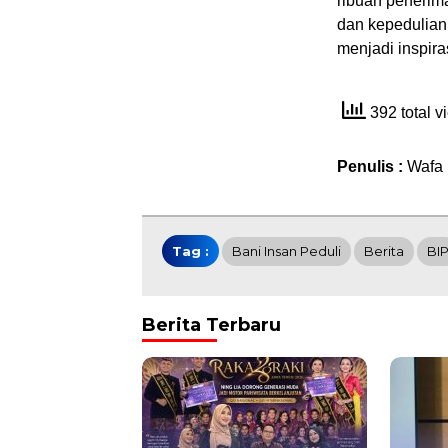
ribuan penerim
dan kepedulian 
menjadi inspir
392 total 
Penulis :
Wafa
Tag :
Bani Insan Peduli
Berita
BI
Berita Terbaru