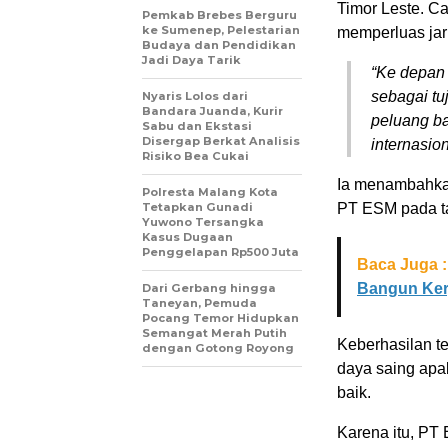
Timor Leste. Ca
Pemkab Brebes Berguru
ke Sumenep, Pelestarian
memperluas jar
Budaya dan Pendidikan
Jadi Daya Tarik
“Ke depan 
sebagai tu
Nyaris Lolos dari
Bandara Juanda, Kurir
peluang ba
Sabu dan Ekstasi
Disergap Berkat Analisis
internasion
Risiko Bea Cukai
Ia menambahkan
Polresta Malang Kota
Tetapkan Gunadi
PT ESM pada t
Yuwono Tersangka
Kasus Dugaan
Penggelapan Rp500 Juta
Baca Juga :
Bangun Ker
Dari Gerbang hingga
Taneyan, Pemuda
Pocang Temor Hidupkan
Semangat Merah Putih
Keberhasilan t
dengan Gotong Royong
daya saing apa
baik.
Karena itu, PT 