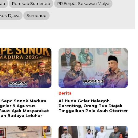
an
Pemkab Sumenep
PR Empat Sekawan Mulya
kok Djava
Sumenep
Berita
l Sape Sonok Madura
Al-Huda Gelar Halaqoh
gelar 9 Agustus,
Parenting, Orang Tua Diajak
Fauzi Ajak Masyarakat
Tinggalkan Pola Asuh Otoriter
kan Budaya Leluhur