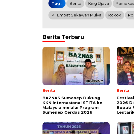
Tag :
Berita
King Djava
Pamekas
PT Empat Sekawan Mulya
Rokok
Ro
Berita Terbaru
Berita
Berita
BAZNAS Sumenep Dukung
Festiva
KKN Internasional STITA ke
2026 Di
Malaysia melalui Program
Bupati 
Sumenep Cerdas 2026
Lestari