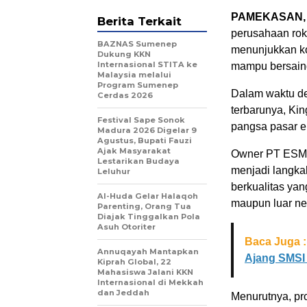
PAMEKASAN
Berita Terkait
perusahaan rok
BAZNAS Sumenep
menunjukkan k
Dukung KKN
Internasional STITA ke
mampu bersaing 
Malaysia melalui
Program Sumenep
Dalam waktu de
Cerdas 2026
terbarunya, Kin
Festival Sape Sonok
pangsa pasar e
Madura 2026 Digelar 9
Agustus, Bupati Fauzi
Ajak Masyarakat
Owner PT ESM, 
Lestarikan Budaya
menjadi langka
Leluhur
berkualitas ya
Al-Huda Gelar Halaqoh
maupun luar ne
Parenting, Orang Tua
Diajak Tinggalkan Pola
Asuh Otoriter
Baca Juga :
Annuqayah Mantapkan
Ajang SMSI
Kiprah Global, 22
Mahasiswa Jalani KKN
Internasional di Mekkah
dan Jeddah
Menurutnya, pr