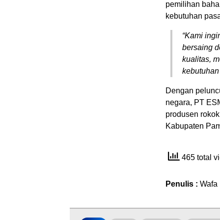
pemilihan baha
kebutuhan pasar
“Kami ing
bersaing d
kualitas, 
kebutuhan 
Dengan peluncu
negara, PT ESM
produsen rokok
Kabupaten Pame
465 total 
Penulis :
Wafa