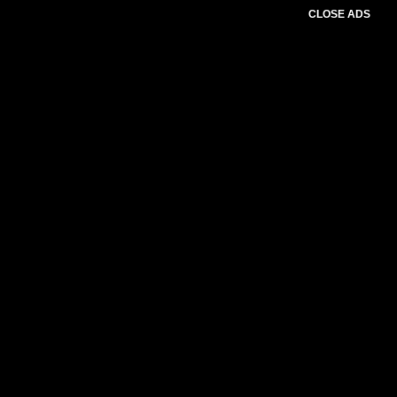
CLOSE ADS
Please select slider first.