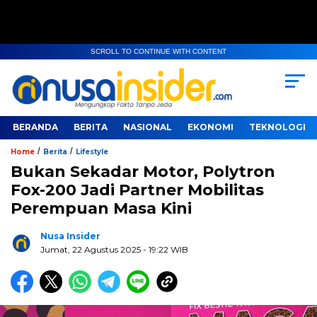
SCROLL TO CONTINUE WITH CONTENT
BERANDA
BERITA
NASIONAL
EKONOMI
TEKNOLOGI
/
/
Home
Berita
Lifestyle
Bukan Sekadar Motor, Polytron
Fox-200 Jadi Partner Mobilitas
Perempuan Masa Kini
Nusa Insider
Jumat, 22 Agustus 2025
- 19:22 WIB