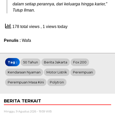
dalam setiap perannya, dari keluarga hingga karier,”
Tutup Ilman.
178 total views
, 1 views today
Penulis :
Wafa
Tag :
50 Tahun
Berita Jakarta
Fox 200
Kendaraan Nyaman
Motor Listrik
Perempuan
Perempuan Masa Kini
Polytron
BERITA TERKAIT
Minggu, 9 Agustus 2026 - 19:59 WIB