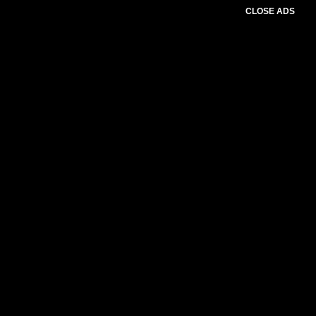
CLOSE ADS
Please select slider first.