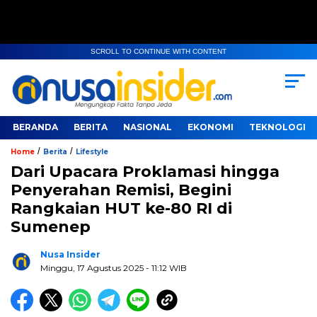
SCROLL TO CONTINUE WITH CONTENT
BERANDA
BERITA
NASIONAL
EKONOMI
TEKNOLOGI
/
/
Home
Berita
Lifestyle
Dari Upacara Proklamasi hingga
Penyerahan Remisi, Begini
Rangkaian HUT ke-80 RI di
Sumenep
Nusa Insider
Minggu, 17 Agustus 2025
- 11:12 WIB