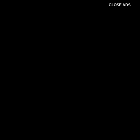
CLOSE ADS
Please select slider first.