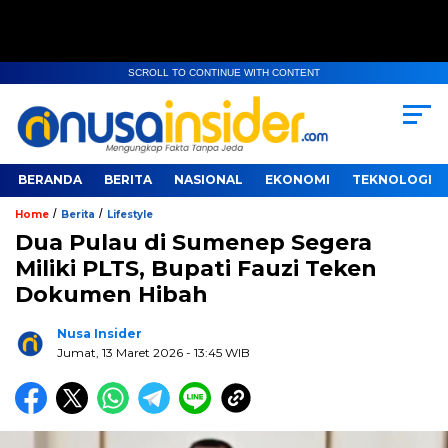
SCROLL TO CONTINUE WITH CONTENT
BERANDA
BERITA
NASIONAL
EKONOMI
TEKNOLOGI
/
/
Home
Berita
Lifestyle
Dua Pulau di Sumenep Segera
Miliki PLTS, Bupati Fauzi Teken
Dokumen Hibah
Nusa Insider
Jumat, 13 Maret 2026
- 13:45 WIB