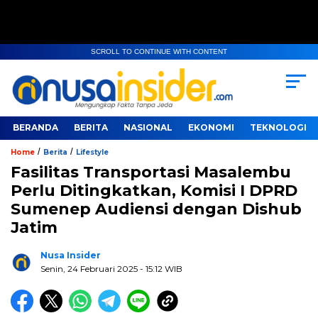
SCROLL TO CONTINUE WITH CONTENT
BERANDA
BERITA
NASIONAL
EKONOMI
TEKNOLOGI
/
/
Home
Berita
Lifestyle
Fasilitas Transportasi Masalembu
Perlu Ditingkatkan, Komisi I DPRD
Sumenep Audiensi dengan Dishub
Jatim
Nusa Insider
Senin, 24 Februari 2025
- 15:12 WIB