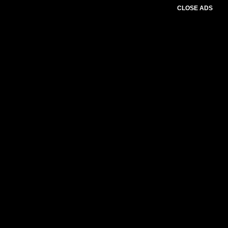
CLOSE ADS
Please select slider first.