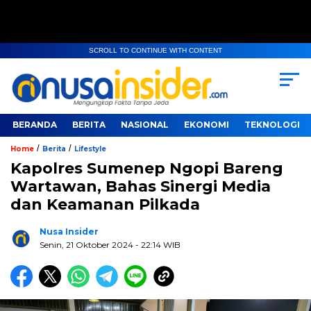
SCROLL TO CONTINUE WITH CONTENT
BERANDA
BERITA
NASIONAL
EKONOMI
TEKNOLOGI
/
/
Home
Berita
Lifestyle
Kapolres Sumenep Ngopi Bareng
Wartawan, Bahas Sinergi Media
dan Keamanan Pilkada
Nusa Insider
Senin, 21 Oktober 2024
- 22:14 WIB