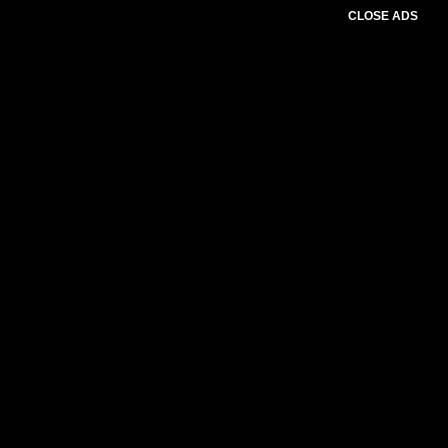
CLOSE ADS
Please select slider first.