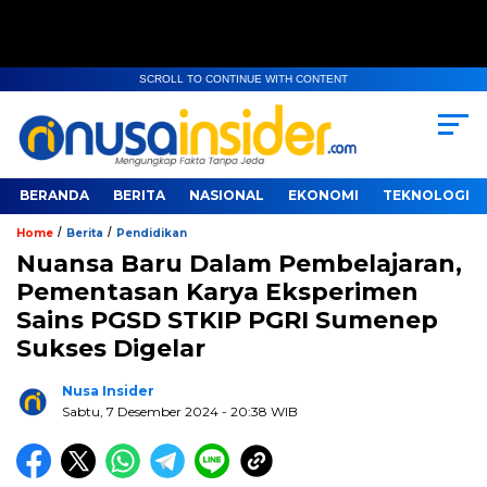
SCROLL TO CONTINUE WITH CONTENT
BERANDA
BERITA
NASIONAL
EKONOMI
TEKNOLOGI
/
/
Home
Berita
Pendidikan
Nuansa Baru Dalam Pembelajaran,
Pementasan Karya Eksperimen
Sains PGSD STKIP PGRI Sumenep
Sukses Digelar
Nusa Insider
Sabtu, 7 Desember 2024
- 20:38 WIB