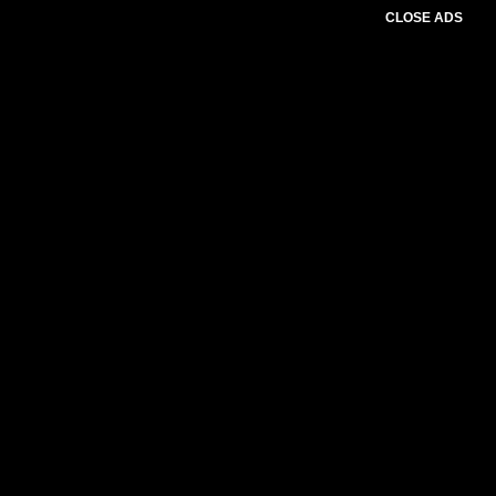
CLOSE ADS
Please select slider first.