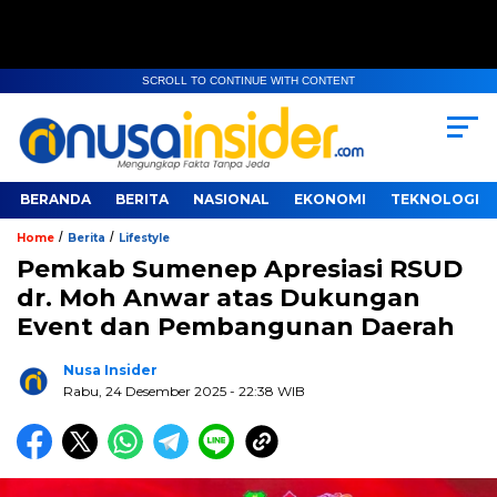
SCROLL TO CONTINUE WITH CONTENT
BERANDA
BERITA
NASIONAL
EKONOMI
TEKNOLOGI
/
/
Home
Berita
Lifestyle
Pemkab Sumenep Apresiasi RSUD
dr. Moh Anwar atas Dukungan
Event dan Pembangunan Daerah
Nusa Insider
Rabu, 24 Desember 2025
- 22:38 WIB