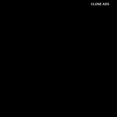
CLOSE ADS
Please select slider first.