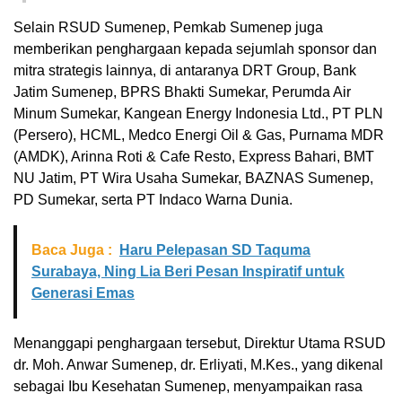
Selain RSUD Sumenep, Pemkab Sumenep juga
memberikan penghargaan kepada sejumlah sponsor dan
mitra strategis lainnya, di antaranya DRT Group, Bank
Jatim Sumenep, BPRS Bhakti Sumekar, Perumda Air
Minum Sumekar, Kangean Energy Indonesia Ltd., PT PLN
(Persero), HCML, Medco Energi Oil & Gas, Purnama MDR
(AMDK), Arinna Roti & Cafe Resto, Express Bahari, BMT
NU Jatim, PT Wira Usaha Sumekar, BAZNAS Sumenep,
PD Sumekar, serta PT Indaco Warna Dunia.
Baca Juga :
Haru Pelepasan SD Taquma
Surabaya, Ning Lia Beri Pesan Inspiratif untuk
Generasi Emas
Menanggapi penghargaan tersebut, Direktur Utama RSUD
dr. Moh. Anwar Sumenep, dr. Erliyati, M.Kes., yang dikenal
sebagai Ibu Kesehatan Sumenep, menyampaikan rasa