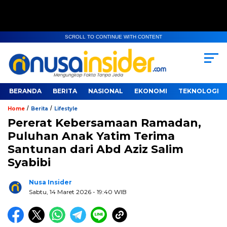
SCROLL TO CONTINUE WITH CONTENT
BERANDA
BERITA
NASIONAL
EKONOMI
TEKNOLOGI
/
/
Home
Berita
Lifestyle
Pererat Kebersamaan Ramadan,
Puluhan Anak Yatim Terima
Santunan dari Abd Aziz Salim
Syabibi
Nusa Insider
Sabtu, 14 Maret 2026
- 19:40 WIB