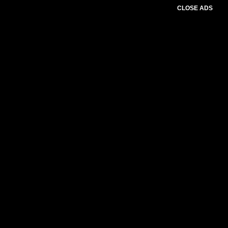
CLOSE ADS
Please select slider first.