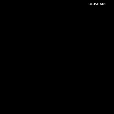
CLOSE ADS
Please select slider first.