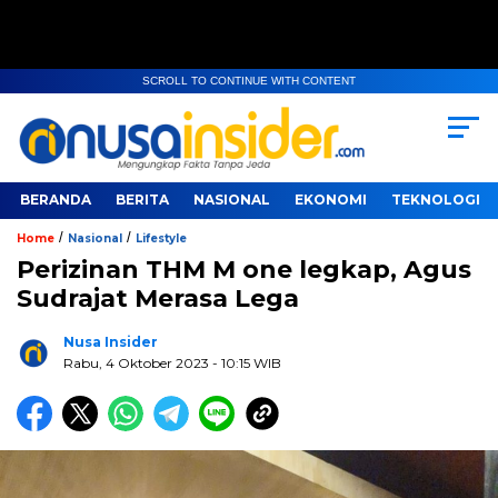
SCROLL TO CONTINUE WITH CONTENT
BERANDA
BERITA
NASIONAL
EKONOMI
TEKNOLOGI
/
/
Home
Nasional
Lifestyle
Perizinan THM M one legkap, Agus
Sudrajat Merasa Lega
Nusa Insider
Rabu, 4 Oktober 2023
- 10:15 WIB