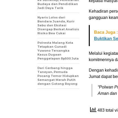
kepada masyara
Budaya dan Pendidikan
Jadi Daya Tarik
Kehadiran pers
gangguan keama
Nyaris Lolos dari
Bandara Juanda, Kurir
Sabu dan Ekstasi
Disergap Berkat Analisis
Baca Juga :
Risiko Bea Cukai
Buktikan S
Polresta Malang Kota
Tetapkan Gunadi
Yuwono Tersangka
Melalui kegiat
Kasus Dugaan
Penggelapan Rp500 Juta
komitmennya da
Dari Gerbang hingga
Dengan kehadir
Taneyan, Pemuda
Pocang Temor Hidupkan
Jumat dapat be
Semangat Merah Putih
dengan Gotong Royong
“Polwan P
Aman dan 
483 total 