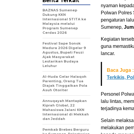
Berita Terkait
nyaman kepada
BAZNAS Sumenep
Polwan Polres
Dukung KKN
Internasional STITA ke
pengaturan lalu
Malaysia melalui
Sumenep,
Juma
Program Sumenep
Cerdas 2026
Kegiatan terse
Festival Sape Sonok
guna memastika
Madura 2026 Digelar 9
Agustus, Bupati Fauzi
lancar.
Ajak Masyarakat
Lestarikan Budaya
Leluhur
Baca Juga :
Al-Huda Gelar Halaqoh
Terkikis, Po
Parenting, Orang Tua
Diajak Tinggalkan Pola
Asuh Otoriter
Personel Polwan
Annuqayah Mantapkan
lalu lintas, m
Kiprah Global, 22
terjadinya kema
Mahasiswa Jalani KKN
Internasional di Mekkah
dan Jeddah
Selain melaksa
melakukan pem
Pemkab Brebes Berguru
ke Sumenep, Pelestarian