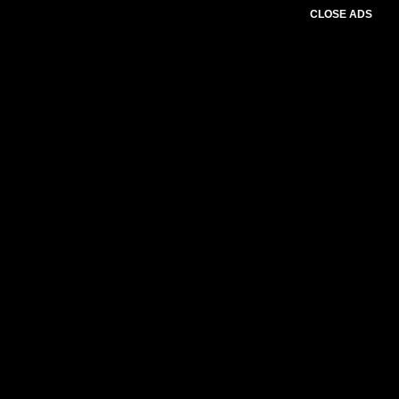
CLOSE ADS
Please select slider first.