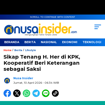
SCROLL TO CONTINUE WITH CONTENT
BERANDA
BERITA
NASIONAL
EKONOMI
TEKNOLOGI
/
/
Home
Berita
Lifestyle
Sikap Tenang H. Her di KPK,
Kooperatif Beri Keterangan
sebagai Saksi
Nusa Insider
Jumat, 10 April 2026
- 06:34 WIB