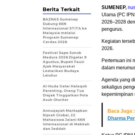
SUMENEP,
nus
Berita Terkait
Ulama (PC IPN
BAZNAS Sumenep
2026–2028 deng
Dukung KKN
Internasional STITA ke
pengurus.
Malaysia melalui
Program Sumenep
Kegiatan terse
Cerdas 2026
2026.
Festival Sape Sonok
Madura 2026 Digelar 9
Pertemuan ini 
Agustus, Bupati Fauzi
Ajak Masyarakat
dalam merumusk
Lestarikan Budaya
Leluhur
Agenda yang di
Al-Huda Gelar Halaqoh
sekaligus peng
Parenting, Orang Tua
kepemimpinan 
Diajak Tinggalkan Pola
Asuh Otoriter
Annuqayah Mantapkan
Baca Juga :
Kiprah Global, 22
Dharma Per
Mahasiswa Jalani KKN
Internasional di Mekkah
dan Jeddah