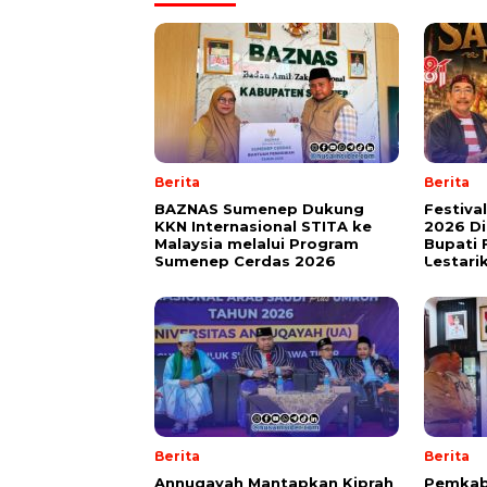
Berita
Berita
BAZNAS Sumenep Dukung
Festiva
KKN Internasional STITA ke
2026 Di
Malaysia melalui Program
Bupati 
Sumenep Cerdas 2026
Lestari
Berita
Berita
Annuqayah Mantapkan Kiprah
Pemkab