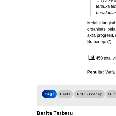
“IPNU ke d
terbuka t
beradapta
Melalui langka
organisasi pela
aktif, progresi
Sumenep. (*)
450 total 
Penulis :
Wafa
Tag :
Berita
IPNU Sumenep
NU 
Berita Terbaru