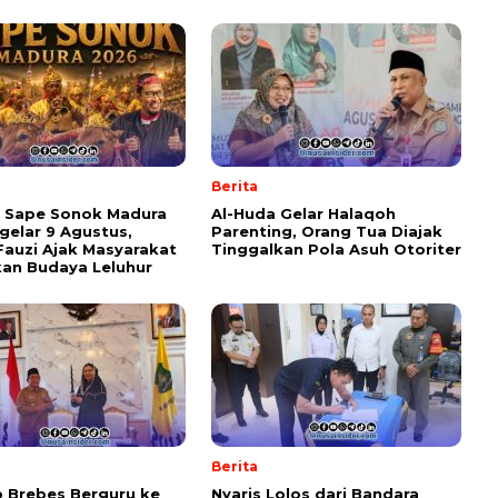
Berita
l Sape Sonok Madura
Al-Huda Gelar Halaqoh
gelar 9 Agustus,
Parenting, Orang Tua Diajak
Fauzi Ajak Masyarakat
Tinggalkan Pola Asuh Otoriter
kan Budaya Leluhur
Berita
 Brebes Berguru ke
Nyaris Lolos dari Bandara