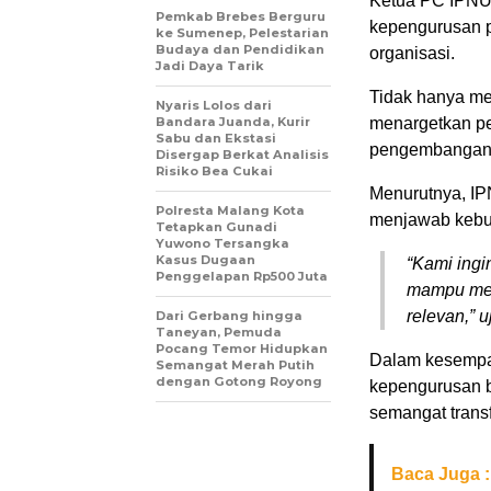
Ketua PC IPNU
Pemkab Brebes Berguru
kepengurusan p
ke Sumenep, Pelestarian
Budaya dan Pendidikan
organisasi.
Jadi Daya Tarik
Tidak hanya me
Nyaris Lolos dari
Bandara Juanda, Kurir
menargetkan pe
Sabu dan Ekstasi
pengembangan 
Disergap Berkat Analisis
Risiko Bea Cukai
Menurutnya, IP
Polresta Malang Kota
menjawab kebutu
Tetapkan Gunadi
Yuwono Tersangka
Kasus Dugaan
“Kami ingin
Penggelapan Rp500 Juta
mampu men
relevan,” u
Dari Gerbang hingga
Taneyan, Pemuda
Pocang Temor Hidupkan
Dalam kesempat
Semangat Merah Putih
dengan Gotong Royong
kepengurusan b
semangat transf
Baca Juga :