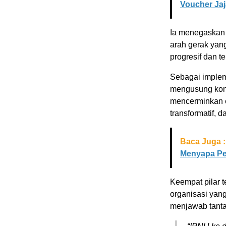
Voucher Jaj
Ia menegaskan 
arah gerak yan
progresif dan te
Sebagai implem
mengusung kons
mencerminkan em
transformatif, d
Baca Juga :
Menyapa Pe
Keempat pilar 
organisasi yang
menjawab tant