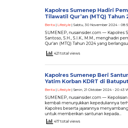
Kapolres Sumenep Hadiri Pe
Tilawatil Qur’an (MTQ) Tahun
Berita
|
Lifestyle
| Sabtu, 30 November 2024 - 08:
SUMENEP, nusainsider.com — Kapolres 
Santoso, S.H., S.I.K., M.M., menghadiri 
Qur’an (MTQ) Tahun 2024 yang berlangsun
421 total views
Kapolres Sumenep Beri Santu
Yatim Korban KDRT di Batuput
Berita
|
Lifestyle
| Senin, 21 Oktober 2024 - 20:43 
SUMENEP, nusainsider.com — Kepolisian
kembali menunjukkan kepeduliannya terhad
Kapolres beserta jajarannya menyamban
untuk memberikan santunan kepada…
417 total views