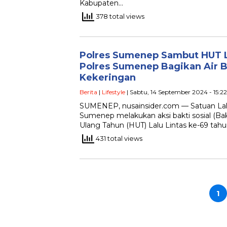
Kabupaten…
378 total views
Polres Sumenep Sambut HUT La
Polres Sumenep Bagikan Air 
Kekeringan
Berita
|
Lifestyle
| Sabtu, 14 September 2024 - 15:2
SUMENEP, nusainsider.com — Satuan Lalu 
Sumenep melakukan aksi bakti sosial (B
Ulang Tahun (HUT) Lalu Lintas ke-69 tah
431 total views
Paginasi
pos
1