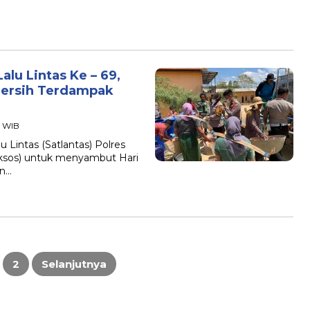
lu Lintas Ke – 69,
Bersih Terdampak
2 WIB
Lintas (Satlantas) Polres
aksos) untuk menyambut Hari
un…
2
Selanjutnya