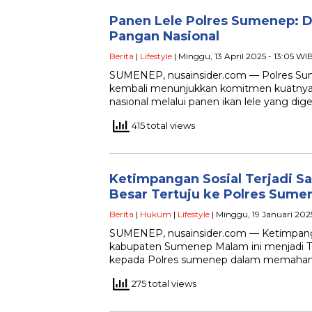
Panen Lele Polres Sumenep: D
Pangan Nasional
Berita
|
Lifestyle
| Minggu, 13 April 2025 - 13:05 WI
SUMENEP, nusainsider.com — Polres Sum
kembali menunjukkan komitmen kuatnya
nasional melalui panen ikan lele yang dig
415 total views
Ketimpangan Sosial Terjadi Sa
Besar Tertuju ke Polres Sume
Berita
|
Hukum
|
Lifestyle
| Minggu, 19 Januari 202
SUMENEP, nusainsider.com — Ketimpangan
kabupaten Sumenep Malam ini menjadi T
kepada Polres sumenep dalam memaha
275 total views