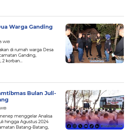
 Dua Warga Ganding
28 WIB
akan di rumah warga Desa
ecamatan Ganding,
 2 korban…
mtibmas Bulan Juli-
ang
 WIB
menep menggelar Analisa
uli hingga Agustus 2024
camatan Batang-Batang,