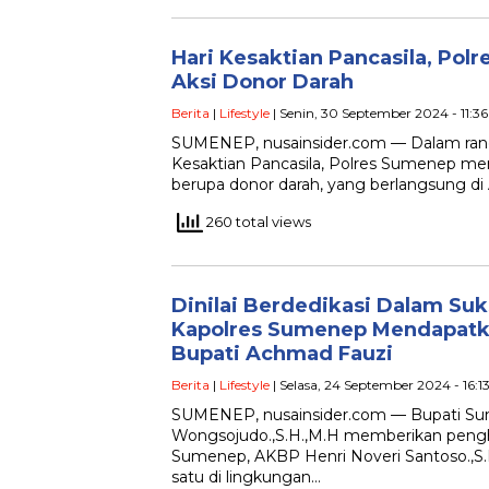
Hari Kesaktian Pancasila, Pol
Aksi Donor Darah
Berita
|
Lifestyle
| Senin, 30 September 2024 - 11:3
SUMENEP, nusainsider.com — Dalam ran
Kesaktian Pancasila, Polres Sumenep meng
berupa donor darah, yang berlangsung di
260 total views
Dinilai Berdedikasi Dalam Suk
Kapolres Sumenep Mendapatk
Bupati Achmad Fauzi
Berita
|
Lifestyle
| Selasa, 24 September 2024 - 16:1
SUMENEP, nusainsider.com — Bupati Su
Wongsojudo.,S.H.,M.H memberikan peng
Sumenep, AKBP Henri Noveri Santoso.,S.H
satu di lingkungan…