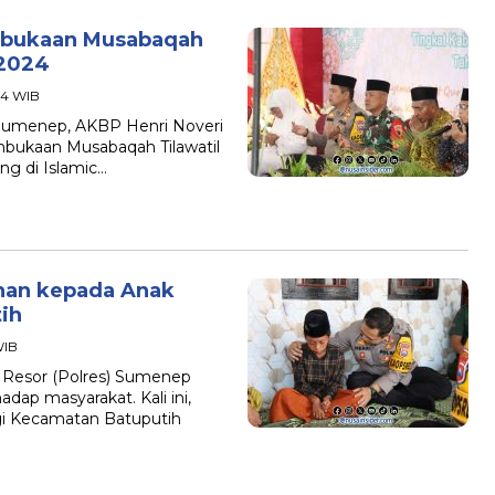
mbukaan Musabaqah
 2024
54 WIB
Sumenep, AKBP Henri Noveri
pembukaan Musabaqah Tilawatil
g di Islamic…
nan kepada Anak
ih
WIB
 Resor (Polres) Sumenep
ap masyarakat. Kali ini,
gi Kecamatan Batuputih