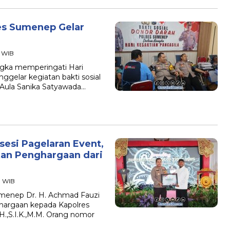
res Sumenep Gelar
6 WIB
gka memperingati Hari
gelar kegiatan bakti sosial
 Aula Sanika Satyawada…
sesi Pagelaran Event,
an Penghargaan dari
3 WIB
menep Dr. H. Achmad Fauzi
hargaan kepada Kapolres
.,S.I.K.,M.M. Orang nomor