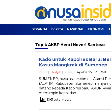
BERANDA
BERITA
NASIONAL
EKONOMI
T
Topik
AKBP Henri Noveri Santoso
Kado untuk Kapolres Baru: Ber
Kasus Mangkrak di Sumenep
Berita
|
Lifestyle
| Selasa, 15 April 2025 - 13:51 WIB
SUMENEP, nusainsider.com — Aliansi P
(ALARM) Kabupaten Sumenep menyampa
datang kepada Kapolres baru, AKBP Rivanda
memimpin kepolisian…
1061 total views