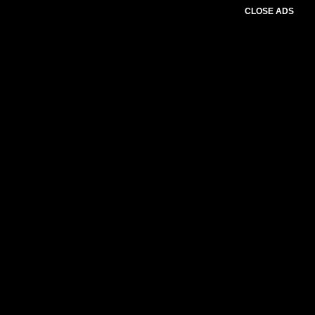
CLOSE ADS
Please select slider first.