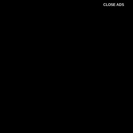
CLOSE ADS
Please select slider first.