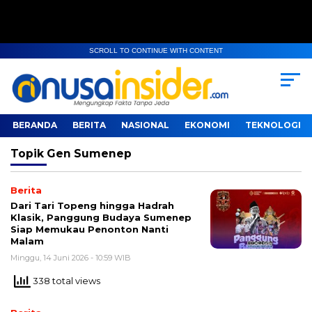
SCROLL TO CONTINUE WITH CONTENT
BERANDA
BERITA
NASIONAL
EKONOMI
TEKNOLOGI
Topik
Gen Sumenep
Berita
Dari Tari Topeng hingga Hadrah
Klasik, Panggung Budaya Sumenep
Siap Memukau Penonton Nanti
Malam
Minggu, 14 Juni 2026 - 10:59 WIB
338 total views