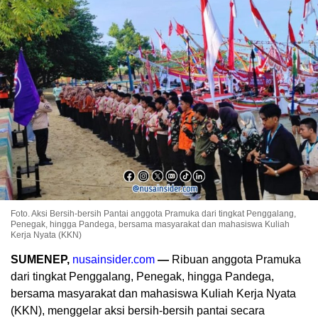
Foto. Aksi Bersih-bersih Pantai anggota Pramuka dari tingkat Penggalang,
Penegak, hingga Pandega, bersama masyarakat dan mahasiswa Kuliah
Kerja Nyata (KKN)
SUMENEP,
nusainsider.com
—
Ribuan anggota Pramuka
dari tingkat Penggalang, Penegak, hingga Pandega,
bersama masyarakat dan mahasiswa Kuliah Kerja Nyata
(KKN), menggelar aksi bersih-bersih pantai secara