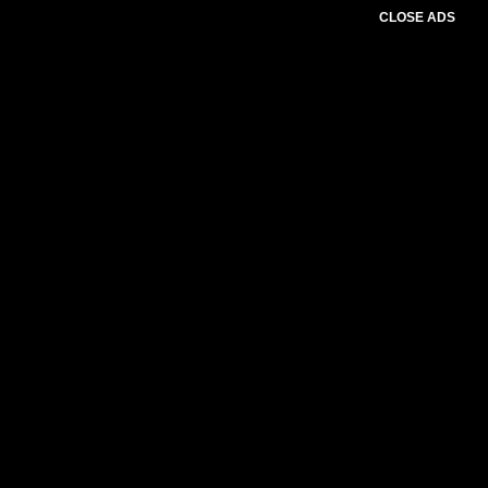
CLOSE ADS
Please select slider first.