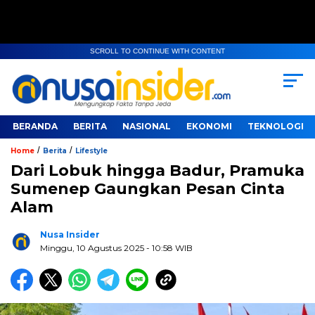
SCROLL TO CONTINUE WITH CONTENT
BERANDA
BERITA
NASIONAL
EKONOMI
TEKNOLOGI
/
/
Home
Berita
Lifestyle
Dari Lobuk hingga Badur, Pramuka
Sumenep Gaungkan Pesan Cinta
Alam
Nusa Insider
Minggu, 10 Agustus 2025
- 10:58 WIB