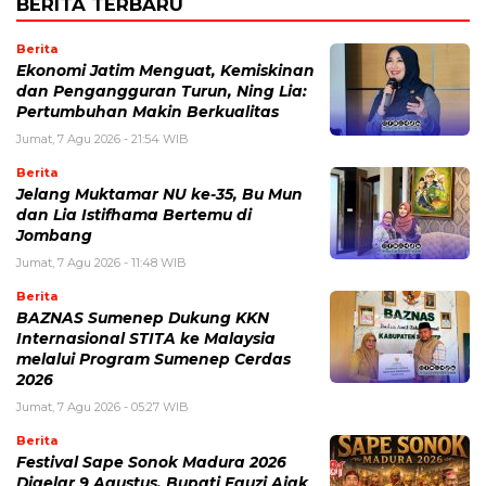
BERITA TERBARU
Berita
Ekonomi Jatim Menguat, Kemiskinan
dan Pengangguran Turun, Ning Lia:
Pertumbuhan Makin Berkualitas
Jumat, 7 Agu 2026 - 21:54 WIB
Berita
Jelang Muktamar NU ke-35, Bu Mun
dan Lia Istifhama Bertemu di
Jombang
Jumat, 7 Agu 2026 - 11:48 WIB
Berita
BAZNAS Sumenep Dukung KKN
Internasional STITA ke Malaysia
melalui Program Sumenep Cerdas
2026
Jumat, 7 Agu 2026 - 05:27 WIB
Berita
Festival Sape Sonok Madura 2026
Digelar 9 Agustus, Bupati Fauzi Ajak