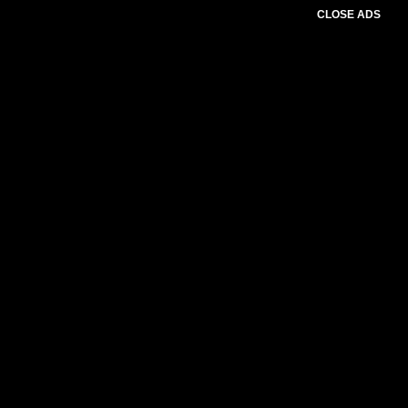
CLOSE ADS
Please select slider first.