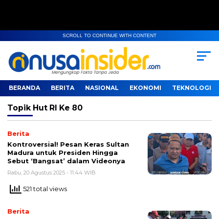
SCROLL TO CONTINUE WITH CONTENT
BERANDA
BERITA
NASIONAL
EKONOMI
TEKNOLOGI
Topik
Hut RI Ke 80
Berita
Kontroversial! Pesan Keras Sultan
Madura untuk Presiden Hingga
Sebut ‘Bangsat’ dalam Videonya
Rabu, 20 Agustus 2025 - 11:44 WIB
521 total views
Berita