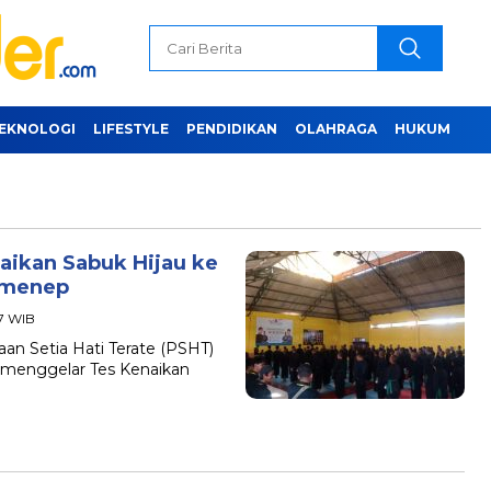
EKNOLOGI
LIFESTYLE
PENDIDIKAN
OLAHRAGA
HUKUM
aikan Sabuk Hijau ke
umenep
07 WIB
n Setia Hati Terate (PSHT)
menggelar Tes Kenaikan