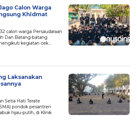
 Jago Calon Warga
angsung Khidmat
2 calon warga Persaudaraan
tih Dan Batang-batang
engikuti kegiatan cek…
ng Laksanakan
esannya
 Setia Hati Terate
NISMA) pondok pesantren
k hijau-putih, di Klinik