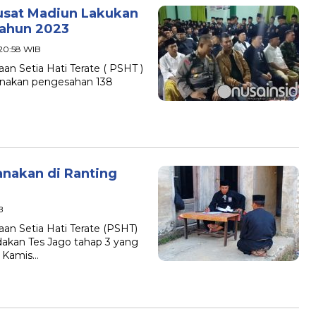
usat Madiun Lakukan
Tahun 2023
 20:58 WIB
n Setia Hati Terate ( PSHT )
nakan pengesahan 138
sanakan di Ranting
B
n Setia Hati Terate (PSHT)
kan Tes Jago tahap 3 yang
, Kamis…