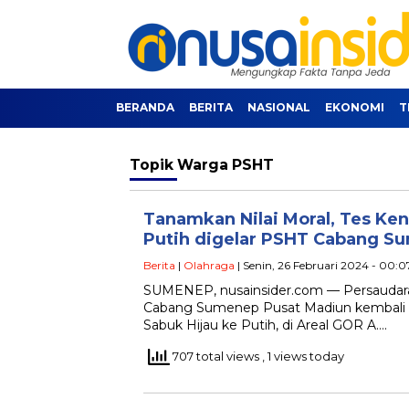
BERANDA
BERITA
NASIONAL
EKONOMI
T
Topik
Warga PSHT
Tanamkan Nilai Moral, Tes Ken
Putih digelar PSHT Cabang S
Berita
|
Olahraga
| Senin, 26 Februari 2024 - 00:
SUMENEP, nusainsider.com — Persaudaraa
Cabang Sumenep Pusat Madiun kembali 
Sabuk Hijau ke Putih, di Areal GOR A….
707 total views
, 1 views today