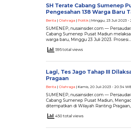
SH Terate Cabang Sumenep P
Pengesahan 138 Warga Baru 
Berita
|
Olahraga
|
Politik
| Minggu, 23 Juli 2023 -
SUMENEP, nusainsider.com — Persaudaraa
Cabang Sumenep Pusat Madiun melaksa
warga baru, Minggu 23 Juli 2023. Prosesi…
595 total views
Lagi, Tes Jago Tahap III Dilak
Pragaan
Berita
|
Olahraga
| Kamis, 20 Juli 2023 - 20:34 WI
SUMENEP, nusainsider.com — Persaudaraa
Cabang Sumenep Pusat Madiun, Mengada
ditempatkan di Wilayah Ranting Pragaan
450 total views