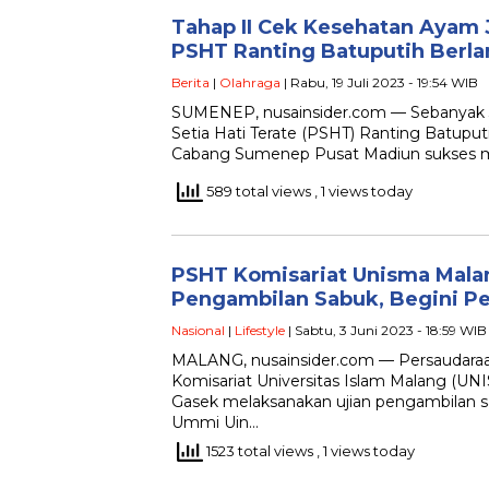
Tahap II Cek Kesehatan Ayam
PSHT Ranting Batuputih Berl
Berita
|
Olahraga
| Rabu, 19 Juli 2023 - 19:54 WIB
SUMENEP, nusainsider.com — Sebanyak 3
Setia Hati Terate (PSHT) Ranting Batupu
Cabang Sumenep Pusat Madiun sukses m
589 total views
, 1 views today
PSHT Komisariat Unisma Mala
Pengambilan Sabuk, Begini P
Nasional
|
Lifestyle
| Sabtu, 3 Juni 2023 - 18:59 WIB
MALANG, nusainsider.com — Persaudaraan
Komisariat Universitas Islam Malang (U
Gasek melaksanakan ujian pengambilan sabu
Ummi Uin…
1523 total views
, 1 views today