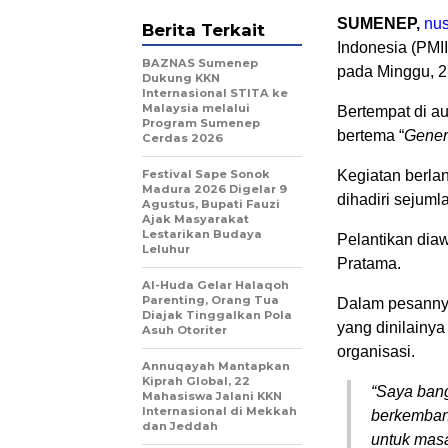
SUMENEP,
nus
Berita Terkait
Indonesia (PMI
BAZNAS Sumenep
pada Minggu, 27
Dukung KKN
Internasional STITA ke
Malaysia melalui
Bertempat di au
Program Sumenep
bertema “
Gener
Cerdas 2026
Festival Sape Sonok
Kegiatan berla
Madura 2026 Digelar 9
dihadiri sejum
Agustus, Bupati Fauzi
Ajak Masyarakat
Lestarikan Budaya
Pelantikan dia
Leluhur
Pratama.
Al-Huda Gelar Halaqoh
Parenting, Orang Tua
Dalam pesanny
Diajak Tinggalkan Pola
yang dinilainya
Asuh Otoriter
organisasi.
Annuqayah Mantapkan
Kiprah Global, 22
“Saya bang
Mahasiswa Jalani KKN
Internasional di Mekkah
berkembang
dan Jeddah
untuk masa