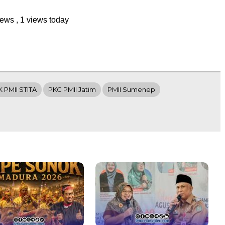
views
, 1 views today
K PMII STITA
PKC PMII Jatim
PMII Sumenep