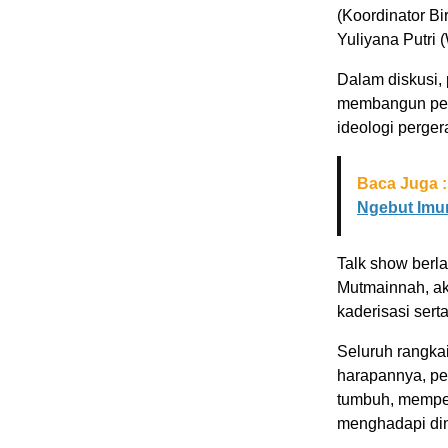
(Koordinator Bi
Yuliyana Putri 
Dalam diskusi,
membangun peru
ideologi perger
Baca Juga :
Ngebut Imun
Talk show berla
Mutmainnah, akt
kaderisasi ser
Seluruh rangka
harapannya, pel
tumbuh, memperk
menghadapi di