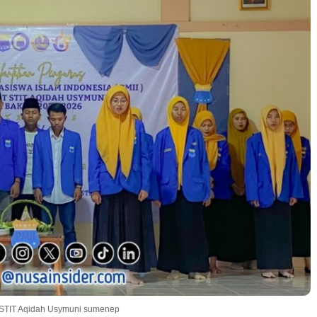
II STIT Aqidah Usymuni sumenep