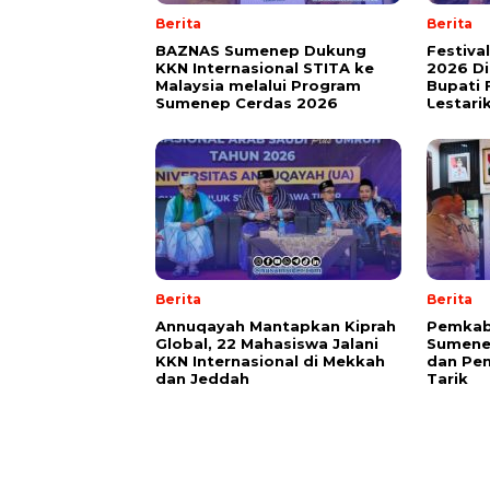
Berita
Berita
BAZNAS Sumenep Dukung
Festiva
KKN Internasional STITA ke
2026 Di
Malaysia melalui Program
Bupati 
Sumenep Cerdas 2026
Lestari
Berita
Berita
Annuqayah Mantapkan Kiprah
Pemkab
Global, 22 Mahasiswa Jalani
Sumenep
KKN Internasional di Mekkah
dan Pen
dan Jeddah
Tarik