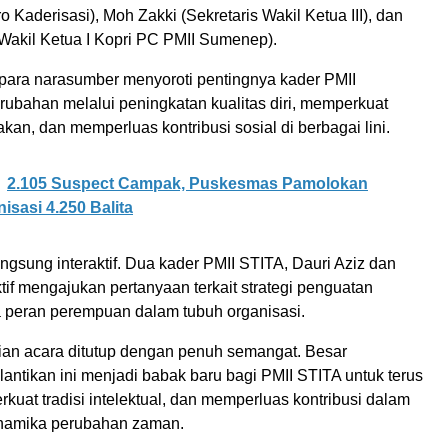
ro Kaderisasi), Moh Zakki (Sekretaris Wakil Ketua III), dan
(Wakil Ketua I Kopri PC PMII Sumenep).
 para narasumber menyoroti pentingnya kader PMII
bahan melalui peningkatan kualitas diri, memperkuat
akan, dan memperluas kontribusi sosial di berbagai lini.
2.105 Suspect Campak, Puskesmas Pamolokan
isasi 4.250 Balita
ngsung interaktif. Dua kader PMII STITA, Dauri Aziz dan
if mengajukan pertanyaan terkait strategi penguatan
ta peran perempuan dalam tubuh organisasi.
ian acara ditutup dengan penuh semangat. Besar
antikan ini menjadi babak baru bagi PMII STITA untuk terus
uat tradisi intelektual, dan memperluas kontribusi dalam
namika perubahan zaman.