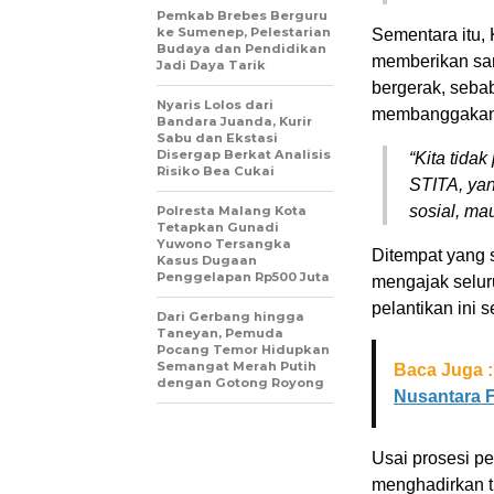
Pemkab Brebes Berguru
ke Sumenep, Pelestarian
Sementara itu,
Budaya dan Pendidikan
memberikan sam
Jadi Daya Tarik
bergerak, seba
Nyaris Lolos dari
membanggakan 
Bandara Juanda, Kurir
Sabu dan Ekstasi
Disergap Berkat Analisis
“Kita tidak
Risiko Bea Cukai
STITA, yang
sosial, ma
Polresta Malang Kota
Tetapkan Gunadi
Yuwono Tersangka
Ditempat yang s
Kasus Dugaan
Penggelapan Rp500 Juta
mengajak selu
pelantikan ini 
Dari Gerbang hingga
Taneyan, Pemuda
Pocang Temor Hidupkan
Semangat Merah Putih
Baca Juga :
dengan Gotong Royong
Nusantara F
Usai prosesi pe
menghadirkan t