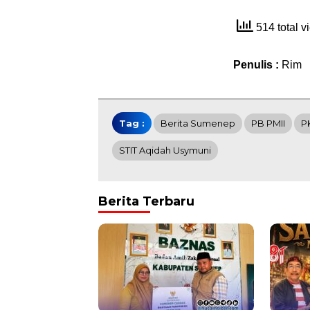
514 total 
Penulis :
Rim
Tag :
Berita Sumenep
PB PMII
P
STIT Aqidah Usymuni
Berita Terbaru