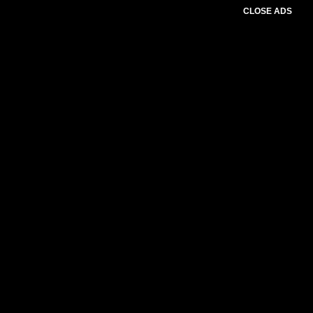
CLOSE ADS
Please select slider first.