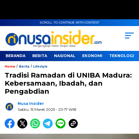
SCROLL TO CONTINUE WITH CONTENT
BERANDA
BERITA
NASIONAL
EKONOMI
TEKNOLOGI
/
/
Home
Berita
Lifestyle
Tradisi Ramadan di UNIBA Madura:
Kebersamaan, Ibadah, dan
Pengabdian
Nusa Insider
Sabtu, 15 Maret 2025
- 20:17 WIB