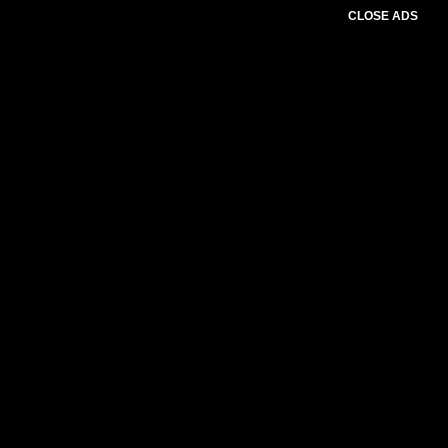
CLOSE ADS
Please select slider first.