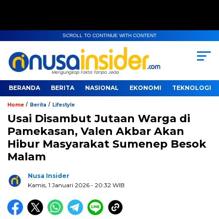
SCROLL TO CONTINUE WITH CONTENT
BERANDA
BERITA
NASIONAL
EKONOMI
TEKNOLOGI
/
/
Home
Berita
Lifestyle
Usai Disambut Jutaan Warga di
Pamekasan, Valen Akbar Akan
Hibur Masyarakat Sumenep Besok
Malam
Nusa Insider
Kamis, 1 Januari 2026
- 20:32 WIB