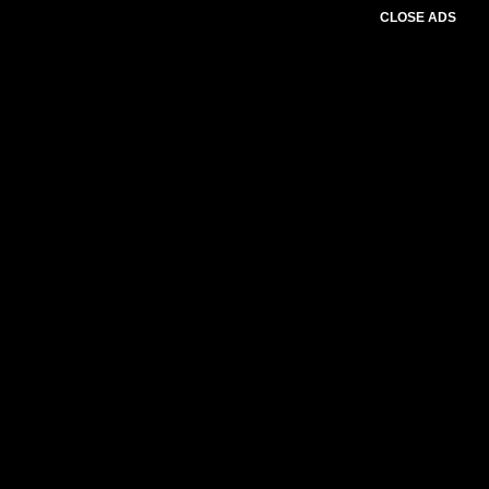
CLOSE ADS
Please select slider first.