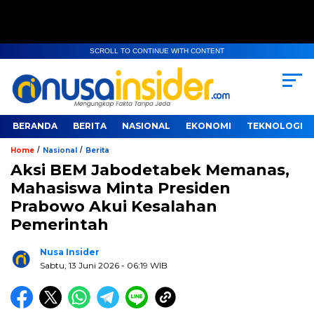
SCROLL TO CONTINUE WITH CONTENT
BERANDA
BERITA
NASIONAL
EKONOMI
TEKNOLOGI
/
/
Home
Nasional
Berita
Aksi BEM Jabodetabek Memanas,
Mahasiswa Minta Presiden
Prabowo Akui Kesalahan
Pemerintah
Nusa Insider
Sabtu, 13 Juni 2026
- 06:19 WIB