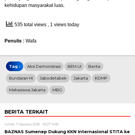
kehidupan masyarakat luas.
535 total views
, 1 views today
Penulis :
Wafa
Tag :
Aksi Demonstrasi
BEM UI
Berita
Bundaran HI
Jabodetabek
Jakarta
KDMP
Mahasiswa Jakarta
MBG
BERITA TERKAIT
Jumat, 7 Agustus 2026 - 05:27 WIB
BAZNAS Sumenep Dukung KKN Internasional STITA ke