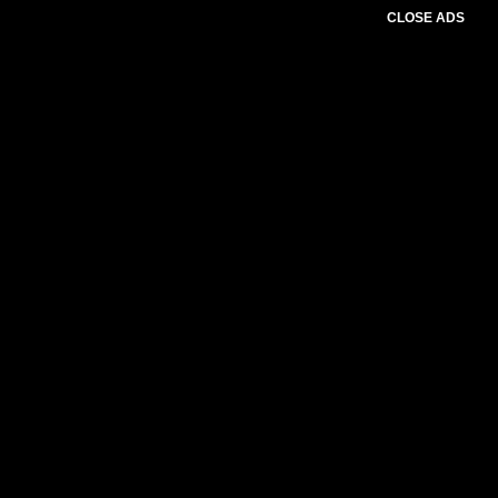
CLOSE ADS
Please select slider first.