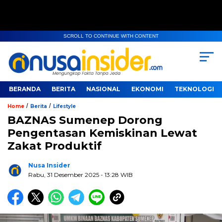
SCROLL TO CONTINUE WITH CONTENT
BERANDA
BERITA
NASIONAL
EKONOMI
TEKNOLOGI
/
/
Home
Berita
Lifestyle
BAZNAS Sumenep Dorong
Pengentasan Kemiskinan Lewat
Zakat Produktif
Nusa Insider
Rabu, 31 Desember 2025
- 13:28 WIB