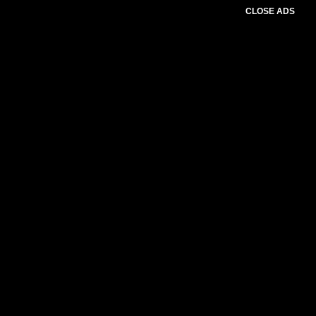
CLOSE ADS
Please select slider first.