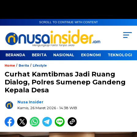
SCROLL TO CONTINUE WITH CONTENT
BERANDA
BERITA
NASIONAL
EKONOMI
TEKNOLOGI
/
/
Home
Berita
Lifestyle
Curhat Kamtibmas Jadi Ruang
Dialog, Polres Sumenep Gandeng
Kepala Desa
Nusa Insider
Kamis, 26 Maret 2026
- 14:38 WIB