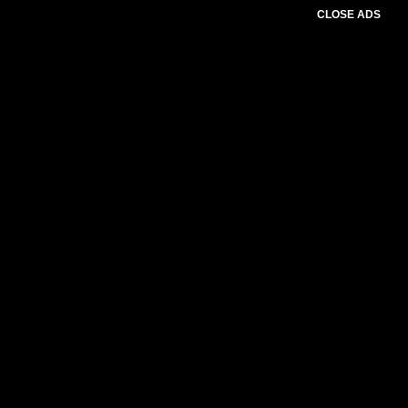
CLOSE ADS
Please select slider first.