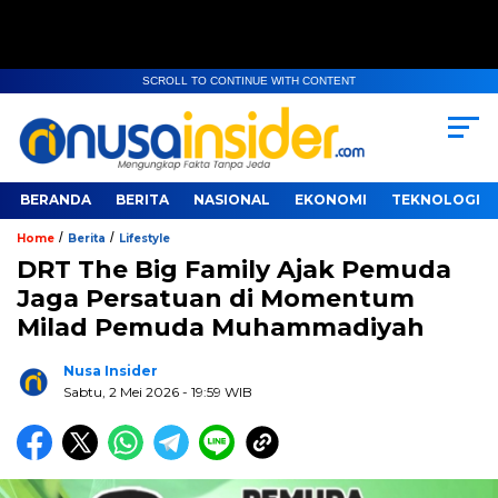
SCROLL TO CONTINUE WITH CONTENT
BERANDA
BERITA
NASIONAL
EKONOMI
TEKNOLOGI
/
/
Home
Berita
Lifestyle
DRT The Big Family Ajak Pemuda
Jaga Persatuan di Momentum
Milad Pemuda Muhammadiyah
Nusa Insider
Sabtu, 2 Mei 2026
- 19:59 WIB