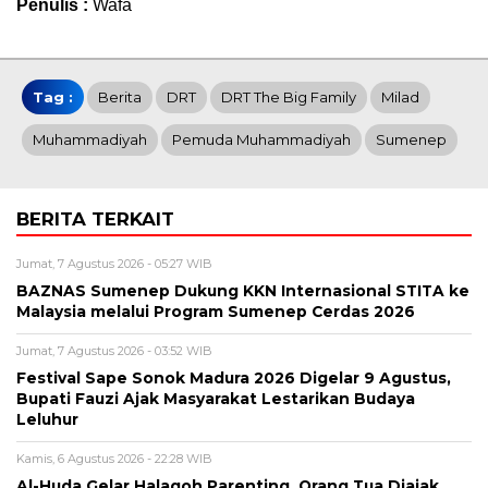
Penulis :
Wafa
Tag :
Berita
DRT
DRT The Big Family
Milad
Muhammadiyah
Pemuda Muhammadiyah
Sumenep
BERITA TERKAIT
Jumat, 7 Agustus 2026 - 05:27 WIB
BAZNAS Sumenep Dukung KKN Internasional STITA ke
Malaysia melalui Program Sumenep Cerdas 2026
Jumat, 7 Agustus 2026 - 03:52 WIB
Festival Sape Sonok Madura 2026 Digelar 9 Agustus,
Bupati Fauzi Ajak Masyarakat Lestarikan Budaya
Leluhur
Kamis, 6 Agustus 2026 - 22:28 WIB
Al-Huda Gelar Halaqoh Parenting, Orang Tua Diajak