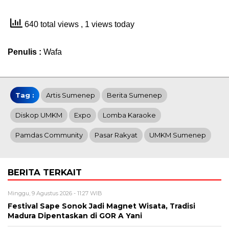
640 total views
, 1 views today
Penulis :
Wafa
Tag :
Artis Sumenep
Berita Sumenep
Diskop UMKM
Expo
Lomba Karaoke
Pamdas Community
Pasar Rakyat
UMKM Sumenep
BERITA TERKAIT
Minggu, 9 Agustus 2026 - 11:27 WIB
Festival Sape Sonok Jadi Magnet Wisata, Tradisi
Madura Dipentaskan di GOR A Yani