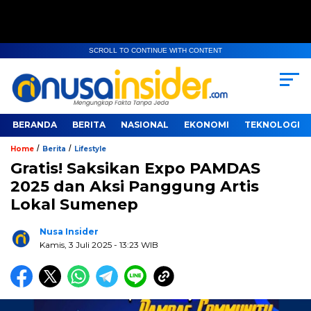
SCROLL TO CONTINUE WITH CONTENT
BERANDA
BERITA
NASIONAL
EKONOMI
TEKNOLOGI
/
/
Home
Berita
Lifestyle
Gratis! Saksikan Expo PAMDAS
2025 dan Aksi Panggung Artis
Lokal Sumenep
Nusa Insider
Kamis, 3 Juli 2025
- 13:23 WIB