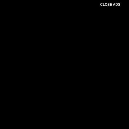
CLOSE ADS
Please select slider first.