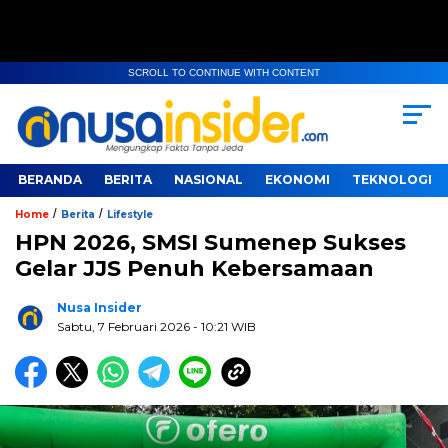
SCROLL TO CONTINUE WITH CONTENT
BERANDA
BERITA
NASIONAL
EKONOMI
TEKNOLOGI
/
/
Home
Berita
Lifestyle
HPN 2026, SMSI Sumenep Sukses
Gelar JJS Penuh Kebersamaan
Nusa Insider
Sabtu, 7 Februari 2026
- 10:21 WIB