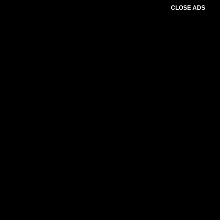
CLOSE ADS
Please select slider first.