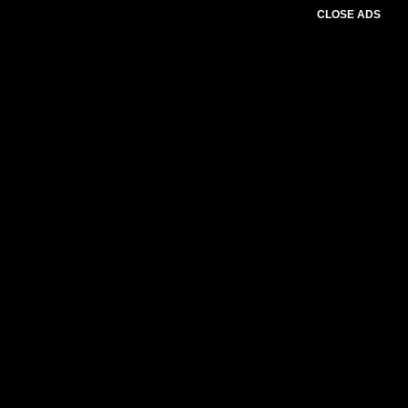
CLOSE ADS
Please select slider first.