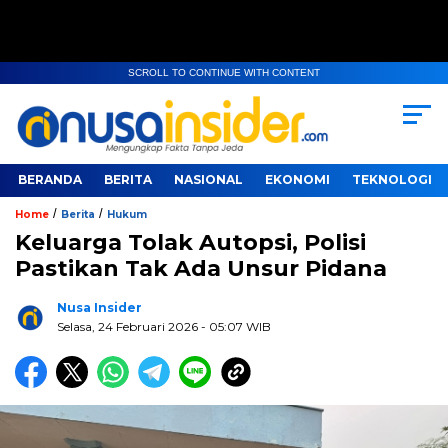
SCROLL TO CONTINUE WITH CONTENT
BERANDA
BERITA
NASIONAL
EKONOMI
TEKNOLOGI
/
/
Home
Berita
Hukum
Keluarga Tolak Autopsi, Polisi
Pastikan Tak Ada Unsur Pidana
Nusa Insider
Selasa, 24 Februari 2026
- 05:07 WIB