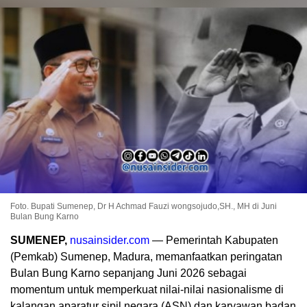
Foto. Bupati Sumenep, Dr H Achmad Fauzi wongsojudo,SH., MH di Juni
Bulan Bung Karno
SUMENEP,
nusainsider.com
— Pemerintah Kabupaten
(Pemkab) Sumenep, Madura, memanfaatkan peringatan
Bulan Bung Karno sepanjang Juni 2026 sebagai
momentum untuk memperkuat nilai-nilai nasionalisme di
kalangan aparatur sipil negara (ASN) dan karyawan badan