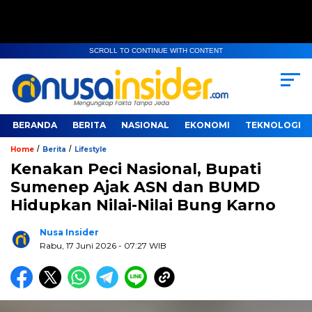
SCROLL TO CONTINUE WITH CONTENT
BERANDA
BERITA
NASIONAL
EKONOMI
TEKNOLOGI
/
/
Home
Berita
Lifestyle
Kenakan Peci Nasional, Bupati
Sumenep Ajak ASN dan BUMD
Hidupkan Nilai-Nilai Bung Karno
Nusa Insider
Rabu, 17 Juni 2026
- 07:27 WIB