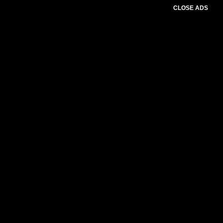
CLOSE ADS
Please select slider first.