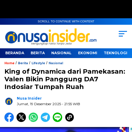
SCROLL TO CONTINUE WITH CONTENT
BERANDA
BERITA
NASIONAL
EKONOMI
TEKNOLOGI
/
/
/
Home
Berita
Lifestyle
Nasional
King of Dynamica dari Pamekasan:
Valen Bikin Panggung DA7
Indosiar Tumpah Ruah
Nusa Insider
Jumat, 19 Desember 2025
- 21:55 WIB