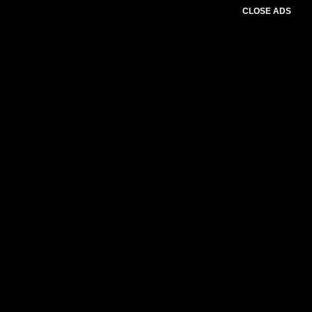
CLOSE ADS
Please select slider first.