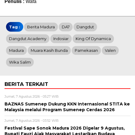
Penulis :
Wafa
Tag :
Berita Madura
DA7
Dangdut
Dangdut Academy
Indosiar
King Of Dynamica
Madura
Muara Kasih Bunda
Pamekasan
Valen
Wika Salim
BERITA TERKAIT
Jumat, 7 Agustus 2026 - 05:27 WIB
BAZNAS Sumenep Dukung KKN Internasional STITA ke
Malaysia melalui Program Sumenep Cerdas 2026
Jumat, 7 Agustus 2026 - 03:52 WIB
Festival Sape Sonok Madura 2026 Digelar 9 Agustus,
Bupati Fauzi Ajak Masyarakat Lestarikan Budaya