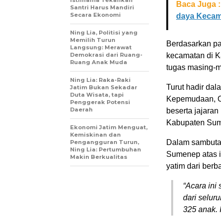
Baca Juga :
Santri Harus Mandiri
Secara Ekonomi
daya Kecam
Ning Lia, Politisi yang
Memilih Turun
Berdasarkan pa
Langsung: Merawat
Demokrasi dari Ruang-
kecamatan di 
Ruang Anak Muda
tugas masing-m
Ning Lia: Raka-Raki
Turut hadir da
Jatim Bukan Sekadar
Duta Wisata, tapi
Kepemudaan, Ol
Penggerak Potensi
Daerah
beserta jajaran
Kabupaten Sum
Ekonomi Jatim Menguat,
Kemiskinan dan
Dalam sambuta
Pengangguran Turun,
Ning Lia: Pertumbuhan
Sumenep atas i
Makin Berkualitas
yatim dari ber
“Acara ini
dari selu
325 anak. I