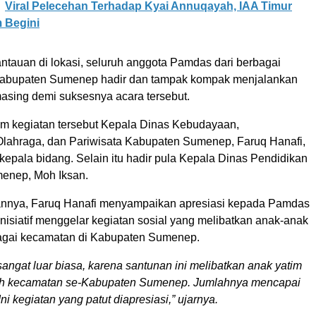
Viral Pelecehan Terhadap Kyai Annuqayah, IAA Timur
 Begini
ntauan di lokasi, seluruh anggota Pamdas dari berbagai
Kabupaten Sumenep hadir dan tampak kompak menjalankan
asing demi suksesnya acara tersebut.
lam kegiatan tersebut Kepala Dinas Kebudayaan,
ahraga, dan Pariwisata Kabupaten Sumenep, Faruq Hanafi,
 kepala bidang. Selain itu hadir pula Kepala Dinas Pendidikan
enep, Moh Iksan.
nnya, Faruq Hanafi menyampaikan apresiasi kepada Pamdas
nisiatif menggelar kegiatan sosial yang melibatkan anak-anak
bagai kecamatan di Kabupaten Sumenep.
 sangat luar biasa, karena santunan ini melibatkan anak yatim
ruh kecamatan se-Kabupaten Sumenep. Jumlahnya mencapai
ni kegiatan yang patut diapresiasi,” ujarnya.