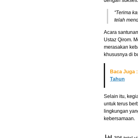
dengan sukses
“Terima k
telah mend
Acara santunan
Ustaz Qirom. Me
merasakan keba
khususnya di b
Baca Juga :
Tahun
Selain itu, keg
untuk terus ber
lingkungan yan
kebersamaan.
396 total 