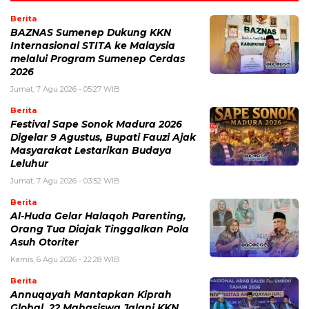
Berita
BAZNAS Sumenep Dukung KKN
Internasional STITA ke Malaysia
melalui Program Sumenep Cerdas
2026
Jumat, 7 Agu 2026 - 05:27 WIB
Berita
Festival Sape Sonok Madura 2026
Digelar 9 Agustus, Bupati Fauzi Ajak
Masyarakat Lestarikan Budaya
Leluhur
Jumat, 7 Agu 2026 - 03:52 WIB
Berita
Al-Huda Gelar Halaqoh Parenting,
Orang Tua Diajak Tinggalkan Pola
Asuh Otoriter
Kamis, 6 Agu 2026 - 22:28 WIB
Berita
Annuqayah Mantapkan Kiprah
Global, 22 Mahasiswa Jalani KKN