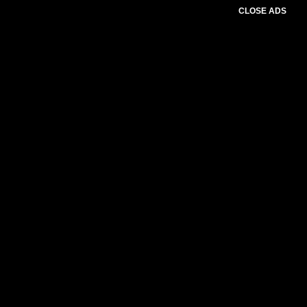
CLOSE ADS
Please select slider first.