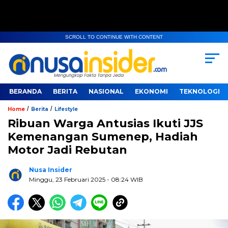
SCROLL TO CONTINUE WITH CONTENT
BERANDA
BERITA
NASIONAL
EKONOMI
TEKNOLOGI
/
/
Home
Berita
Lifestyle
Ribuan Warga Antusias Ikuti JJS
Kemenangan Sumenep, Hadiah
Motor Jadi Rebutan
Nusa Insider
Minggu, 23 Februari 2025
- 08:24 WIB