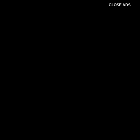
CLOSE ADS
Please select slider first.