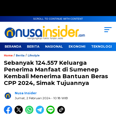
SCROLL TO CONTINUE WITH CONTENT
BERANDA
BERITA
NASIONAL
EKONOMI
TEKNOLOGI
/
/
Home
Berita
Lifestyle
Sebanyak 124.557 Keluarga
Penerima Manfaat di Sumenep
Kembali Menerima Bantuan Beras
CPP 2024, Simak Tujuannya
Nusa Insider
Jumat, 2 Februari 2024
- 10:18 WIB