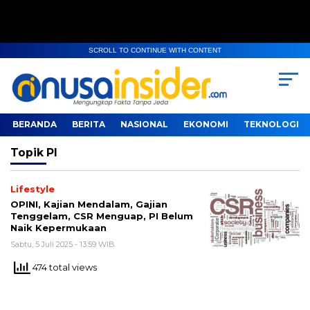
SCROLL TO CONTINUE WITH CONTENT
BERANDA
BERITA
NASIONAL
EKONOMI
TEKNOLOGI
Topik
PI
Lifestyle
OPINI, Kajian Mendalam, Gajian
Tenggelam, CSR Menguap, PI Belum
Naik Kepermukaan
Sabtu, 5 Juli 2025 - 13:59 WIB
474 total views