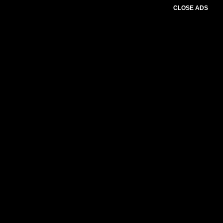
CLOSE ADS
Please select slider first.