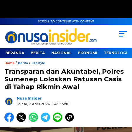
SCROLL TO CONTINUE WITH CONTENT
BERANDA
BERITA
NASIONAL
EKONOMI
TEKNOLOGI
/
/
Home
Berita
Lifestyle
Transparan dan Akuntabel, Polres
Sumenep Loloskan Ratusan Casis
di Tahap Rikmin Awal
Nusa Insider
Selasa, 7 April 2026
- 14:53 WIB