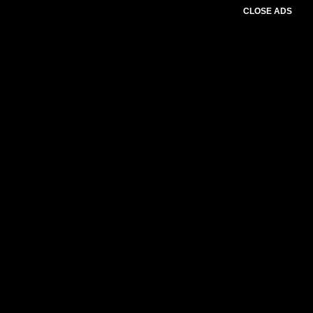
CLOSE ADS
Please select slider first.