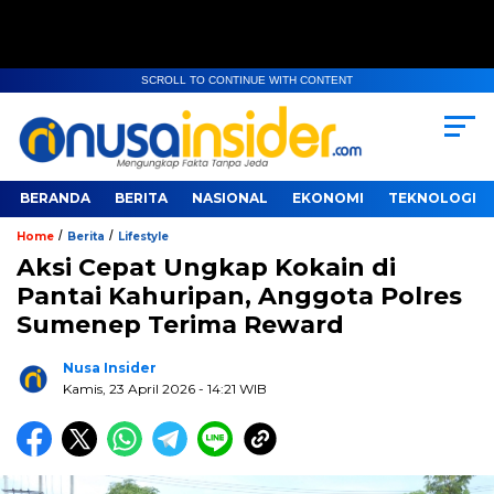
SCROLL TO CONTINUE WITH CONTENT
BERANDA
BERITA
NASIONAL
EKONOMI
TEKNOLOGI
/
/
Home
Berita
Lifestyle
Aksi Cepat Ungkap Kokain di
Pantai Kahuripan, Anggota Polres
Sumenep Terima Reward
Nusa Insider
Kamis, 23 April 2026
- 14:21 WIB