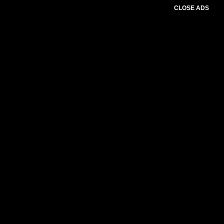
CLOSE ADS
Please select slider first.