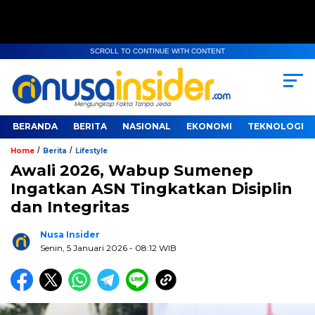
SCROLL TO CONTINUE WITH CONTENT
BERANDA
BERITA
NASIONAL
EKONOMI
TEKNOLOGI
/
/
Home
Berita
Lifestyle
Awali 2026, Wabup Sumenep
Ingatkan ASN Tingkatkan Disiplin
dan Integritas
Nusa Insider
Senin, 5 Januari 2026
- 08:12 WIB