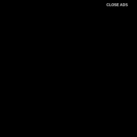
CLOSE ADS
Please select slider first.