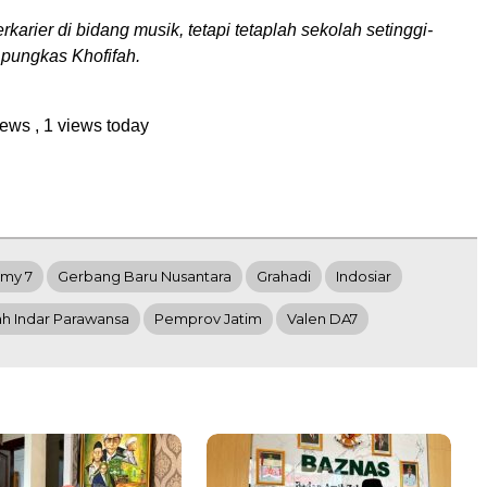
rkarier di bidang musik, tetapi tetaplah sekolah setinggi-
” pungkas Khofifah.
views
, 1 views today
my 7
Gerbang Baru Nusantara
Grahadi
Indosiar
ah Indar Parawansa
Pemprov Jatim
Valen DA7