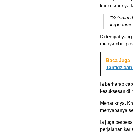
kunci lahirnya 
“Selamat 
kepadamu,”
Di tempat yang
menyambut posit
Baca Juga :
Tahfidz da
Ia berharap cap
kesuksesan di
Menariknya, Kh
menyapanya seb
Ia juga berpes
perjalanan kari