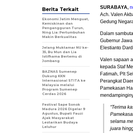
SURABAYA,
n
Berita Terkait
Ach. Valen Akb
Ekonomi Jatim Menguat,
Gedung Negara
Kemiskinan dan
Pengangguran Turun,
Ning Lia: Pertumbuhan
Dalam sambutan
Makin Berkualitas
Gubernur Jawa 
Elestianto Dard
Jelang Muktamar NU ke-
35, Bu Mun dan Lia
Istifhama Bertemu di
Valen sapaan a
Jombang
kepada Staf Me
BAZNAS Sumenep
Fatimah, Plt S
Dukung KKN
Internasional STITA ke
Perangkat Daer
Malaysia melalui
Pamekasan Hair
Program Sumenep
Cerdas 2026
mendampinginya
Festival Sape Sonok
“Terima ka
Madura 2026 Digelar 9
Agustus, Bupati Fauzi
Pamekasan
Ajak Masyarakat
selama men
Lestarikan Budaya
Leluhur
juara hing