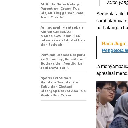
Valen yang
Al-Huda Gelar Halaqoh
Parenting, Orang Tua
Diajak Tinggalkan Pola
Sementara itu,
Asuh Otoriter
sambutannya m
berhalangan had
Annuqayah Mantapkan
Kiprah Global, 22
Mahasiswa Jalani KKN
Internasional di Mekkah
Baca Juga :
dan Jeddah
Pengelola W
Pemkab Brebes Berguru
ke Sumenep, Pelestarian
Budaya dan Pendidikan
Ia menyampaika
Jadi Daya Tarik
apresiasi menda
Nyaris Lolos dari
Bandara Juanda, Kurir
Sabu dan Ekstasi
Disergap Berkat Analisis
Risiko Bea Cukai