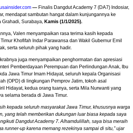
usainsider.com
—
Finalis Dangdut Academy 7 (DA7) Indosiar,
ar, mendapat sambutan hangat dalam kunjungannya ke
 Grahadi, Surabaya,
Kamis (1/1/2025).
nya, Valen menyampaikan rasa terima kasih kepada
Timur Khofifah Indar Parawansa dan Wakil Gubernur Emil
ak, serta seluruh pihak yang hadir.
krabnya juga menyampaikan penghormatan dan apresiasi
nteri Pemberdayaan Perempuan dan Perlindungan Anak, Ibu
ekda Jawa Timur Imam Hidayat, seluruh kepala Organisasi
ah (OPD) di lingkungan Pemprov Jatim, tokoh asal
il Hidayat, kedua orang tuanya, serta Mila Nurwanti yang
 selama berada di Jawa Timur.
sih kepada seluruh masyarakat Jawa Timur, khususnya warga
, yang telah memberikan dukungan luar biasa kepada saya
gikuti Dangdut Academy 7. Alhamdulillah, saya bisa meraih
ga runner-up karena memang rezekinya sampai di situ,” ujar