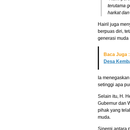
terutama 
harkat dan
Hairil juga me
berpuas diri, t
generasi muda 
Baca Juga :
Desa Kemba
Ia menegaskan 
setinggi apa pu
Selain itu, H. 
Gubernur dan W
pihak yang tel
muda.
Sinergi antara 