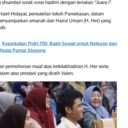
 disambut sorak sorai hadirin dengan teriakan “Juara I”.
 Hairil Hidayat, perwakilan tokoh Pamekasan, dalam
enyampaikan amanah dari Hairul Umam (H. Her) yang
ir.
Kepedulian Polri-TNI: Bakti Sosial untuk Nelayan dan
isata Pantai Slopeng
n permohonan maaf atas ketidakhadiran H. Her serta
lam atas prestasi yang diraih Valen.