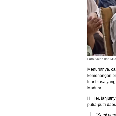
Foto.
Valen dan Mila
Menurutnya, ca
kemenangan pri
luar biasa yan
Madura.
H. Her, lanjut
putra-putri daer
“Kami perc