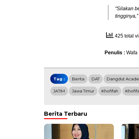
“Silakan be
tingginya,
425 total 
Penulis :
Wafa
Tag :
Berita
DA7
Dangdut Acade
JATIM
Jawa Timur
Khofifah
Khofif
Berita Terbaru