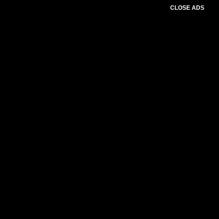
CLOSE ADS
Please select slider first.