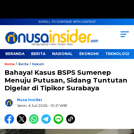
SCROLL TO CONTINUE WITH CONTENT
BERANDA
BERITA
NASIONAL
EKONOMI
TEKNOLOGI
/
/
Home
Berita
Hukum
Bahaya! Kasus BSPS Sumenep
Menuju Putusan, Sidang Tuntutan
Digelar di Tipikor Surabaya
Nusa Insider
Senin, 6 Juli 2026
- 10:21 WIB